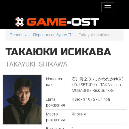
Персоны
Персоны на букву "T"
Takayuki Ishikawa
ТАКАЮКИ ИСИКАВА
TAKAYUKI ISHIKAWA
Известен
石川貴之 (いしかわたかゆき)
как
/ D.J.SETUP / dj TAKA / Lion
MUSASHI / Risk Junk-G
Дата
4 июня 1975 • 51 год
рождения
Место
Япония
рождения
Всего игр
1