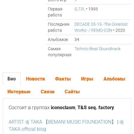
Первая
G.T.R.
• 1993
работа
Последняя
DECADE 05-15 -The Greatest
работа
Works- / REMO-CON
• 2020
Альбомов
34
Самая
Technic Beat Soundtrack
популярная
Био
Новости
Факты
Игры
Альбомы
Интервью
Связи
Сайты
Состоит в группах
iconoclasm
,
T&S seq. factory
.
ARTIST dj TAKA 【BEMANI MUSIC FOUNDATION】
|
dj
TAKA official blog