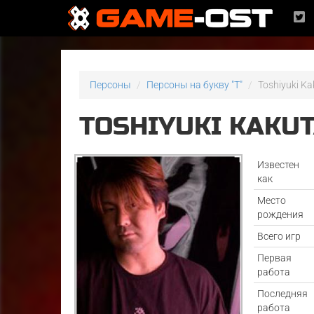
Персоны
Персоны на букву "T"
Toshiyuki Ka
TOSHIYUKI KAKU
Известен
как
Место
рождения
Всего игр
Первая
работа
Последняя
работа