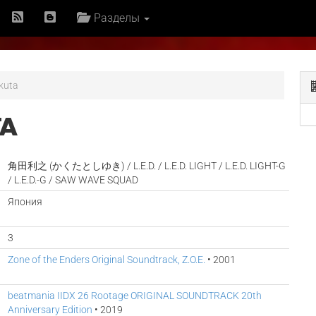
Разделы
kuta
TA
角田利之 (かくたとしゆき) / L.E.D. / L.E.D. LIGHT / L.E.D. LIGHT-G
/ L.E.D.-G / SAW WAVE SQUAD
Япония
3
Zone of the Enders Original Soundtrack, Z.O.E.
• 2001
beatmania IIDX 26 Rootage ORIGINAL SOUNDTRACK 20th
Anniversary Edition
• 2019