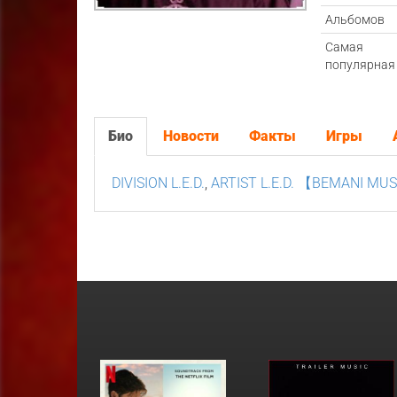
Альбомов
Самая
популярная
Био
Новости
Факты
Игры
DIVISION L.E.D.
,
ARTIST L.E.D. 【BEMANI MU