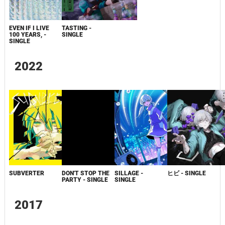
EVEN IF I LIVE
TASTING -
100 YEARS, -
SINGLE
SINGLE
2022
SUBVERTER
DON'T STOP THE
SILLAGE -
ヒビ - SINGLE
PARTY - SINGLE
SINGLE
2017