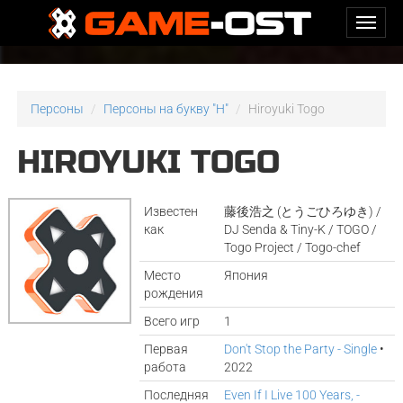
Персоны
Персоны на букву "H"
Hiroyuki Togo
HIROYUKI TOGO
Известен
藤後浩之 (とうごひろゆき) /
как
DJ Senda & Tiny-K / TOGO /
Togo Project / Togo-chef
Место
Япония
рождения
Всего игр
1
Первая
Don't Stop the Party - Single
•
работа
2022
Последняя
Even If I Live 100 Years, -