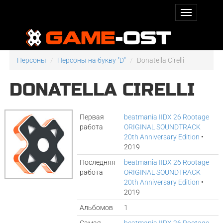
Персоны
Персоны на букву "D"
Donatella Cirelli
DONATELLA CIRELLI
Первая
beatmania IIDX 26 Rootage
работа
ORIGINAL SOUNDTRACK
20th Anniversary Edition
•
2019
Последняя
beatmania IIDX 26 Rootage
работа
ORIGINAL SOUNDTRACK
20th Anniversary Edition
•
2019
Альбомов
1