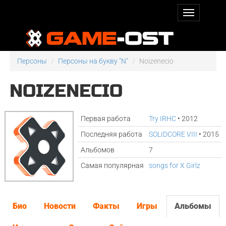
Персоны
Персоны на букву "N"
Noizenecio
NOIZENECIO
Первая работа
Try IRHC
• 2012
Последняя работа
SOLIDCORE VIII
• 2015
Альбомов
7
Самая популярная
songs for X Girlz
Био
Новости
Факты
Игры
Альбомы