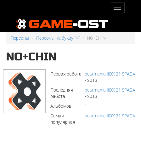
Персоны
Персоны на букву "N"
NO+CHIN
NO+CHIN
Первая работа
beatmania IIDX 21 SPADA
• 2013
Последняя
beatmania IIDX 21 SPADA
работа
• 2013
Альбомов
1
Самая
beatmania IIDX 21 SPADA
популярная