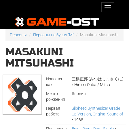
Персоны
Персоны на букву "M"
Masakuni Mitsuhashi
MASAKUNI
MITSUHASHI
Известен
三橋正邦 (みつはしまさくに)
как
/ Hiromi Ohba / Mitsu
Место
Япония
рождения
Первая
Silpheed Synthesizer Grade
работа
Up Version, Original Sound of
• 1988
Последняя
Enjoy Rainy Day - Single
•