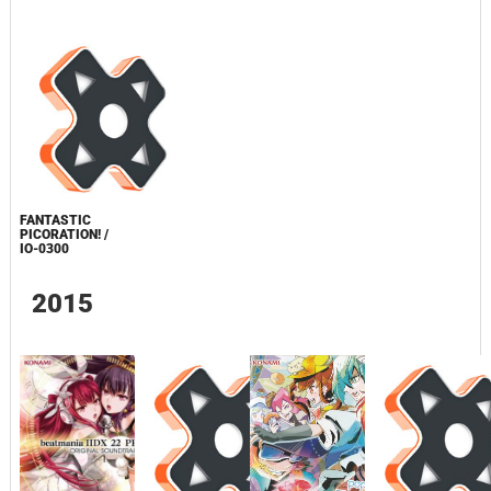
FANTASTIC
PICORATION! /
IO-0300
2015