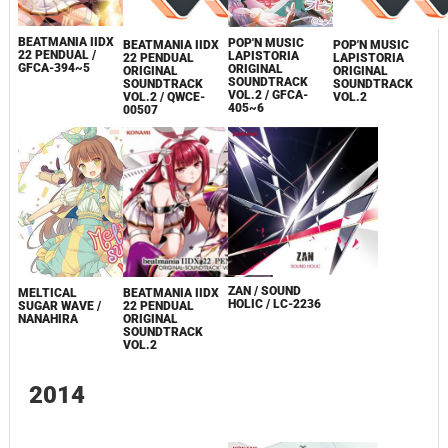
BEATMANIA IIDX
POP'N MUSIC
BEATMANIA IIDX
POP'N MUSIC
22 PENDUAL /
LAPISTORIA
22 PENDUAL
LAPISTORIA
GFCA-394~5
ORIGINAL
ORIGINAL
ORIGINAL
SOUNDTRACK
SOUNDTRACK
SOUNDTRACK
VOL.2 / GFCA-
VOL.2 / QWCE-
VOL.2
405~6
00507
ZAN / SOUND
MELTICAL
BEATMANIA IIDX
HOLIC / LC-2236
SUGAR WAVE /
22 PENDUAL
NANAHIRA
ORIGINAL
SOUNDTRACK
VOL.2
2014