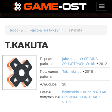
Персоны
Персоны на букву "T"
T.Kakuta
T.KAKUTA
Первая
jubeat saucer ORIGINAL
работа
SOUNDTRACK -Smith-
• 2012
Последняя
Tokimeki Idol
• 2018
работа
Альбомов
20
Самая
beatmania IIDX 22 PENDUAL
популярная
ORIGINAL SOUNDTRACK
VOL.2