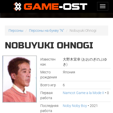
Персоны
Персоны на букву "N"
Nobuyuki Ohnogi
NOBUYUKI OHNOGI
Известен
大野木宜幸 (おおのぎのぶゆ
как
き)
Место
Япония
рождения
Всего игр
6
Первая
Namcot Game a la Mode II
• 0
работа
Последняя
Noby Noby Boy
• 2021
работа