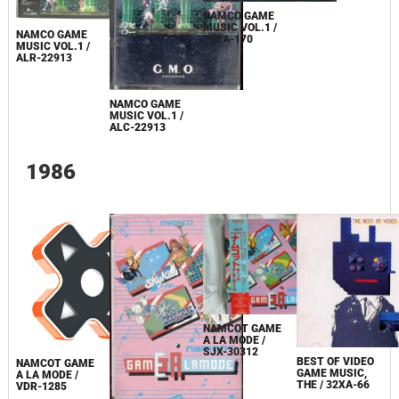
NAMCO GAME
MUSIC VOL.1 /
NAMCO GAME
28XA-170
MUSIC VOL.1 /
ALR-22913
NAMCO GAME
MUSIC VOL.1 /
ALC-22913
1986
NAMCOT GAME
A LA MODE /
SJX-30312
BEST OF VIDEO
NAMCOT GAME
GAME MUSIC,
A LA MODE /
THE / 32XA-66
VDR-1285