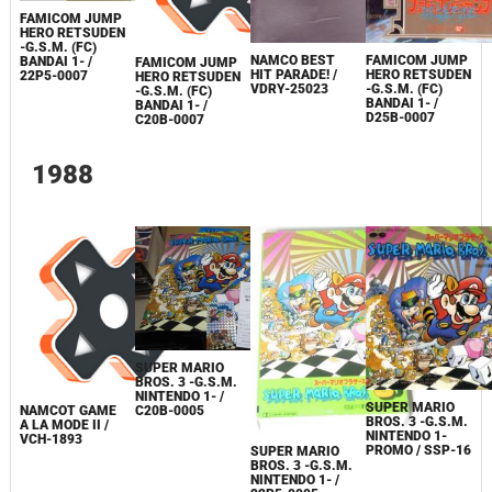
FAMICOM JUMP
HERO RETSUDEN
-G.S.M. (FC)
NAMCO BEST
FAMICOM JUMP
BANDAI 1- /
FAMICOM JUMP
HIT PARADE! /
HERO RETSUDEN
22P5-0007
HERO RETSUDEN
VDRY-25023
-G.S.M. (FC)
-G.S.M. (FC)
BANDAI 1- /
BANDAI 1- /
D25B-0007
C20B-0007
1988
SUPER MARIO
BROS. 3 -G.S.M.
NINTENDO 1- /
SUPER MARIO
C20B-0005
NAMCOT GAME
BROS. 3 -G.S.M.
A LA MODE II /
NINTENDO 1-
VCH-1893
PROMO / SSP-16
SUPER MARIO
BROS. 3 -G.S.M.
NINTENDO 1- /