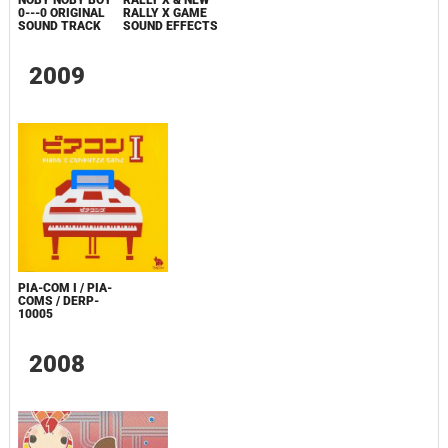
NOBY NOBY BOY
RALLY X & NEW
0---0 ORIGINAL
RALLY X GAME
SOUND TRACK
SOUND EFFECTS
2009
PIA-COM I / PIA-
COMS / DERP-
10005
2008