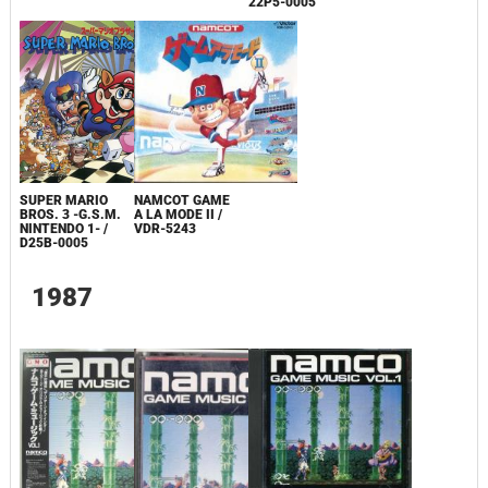
22P5-0005
SUPER MARIO
NAMCOT GAME
BROS. 3 -G.S.M.
A LA MODE II /
NINTENDO 1- /
VDR-5243
D25B-0005
1987