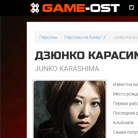
Персоны
Персоны на букву "J"
Junko Kara
ДЗЮНКО КАРАСИ
JUNKO KARASHIMA
Известна ка
Место рожд
Первая раб
Последняя 
Альбомов
Самая попу