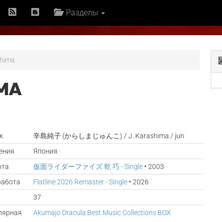
Разделы
shima
МА
к
辛島純子 (からしまじゅんこ) / J. Karashima / jun
ения
Япония
ота
仮面ライダーファイズ 乾 巧 - Single
• 2003
работа
Flatline 2026 Remaster - Single
• 2026
37
лярная
Akumajo Dracula Best Music Collections BOX