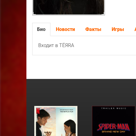
Био
Новости
Факты
Игры
Входит в TËЯRA