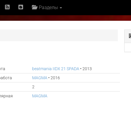
Разделы
ота
beatmania IIDX 21 SPADA
• 2013
работа
MAGMA
• 2016
2
лярная
MAGMA