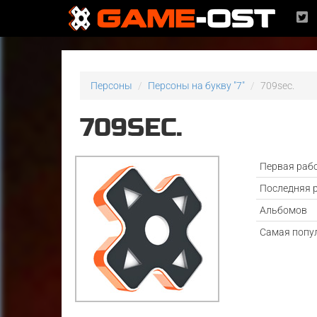
Персоны
Персоны на букву "7"
709sec.
709SEC.
Первая раб
Последняя 
Альбомов
Самая попу