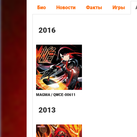
Био
Новости
Факты
Игры
2016
MAGMA / QWCE-00611
2013