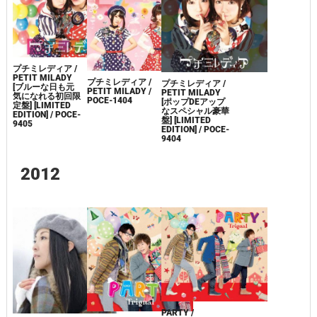
プチミレディア /
PETIT MILADY
プチミレディア /
プチミレディア /
[ブルーな日も元
PETIT MILADY /
PETIT MILADY
気になれる初回限
POCE-1404
[ポップDEアップ
定盤] [LIMITED
なスペシャル豪華
EDITION] / POCE-
盤] [LIMITED
9405
EDITION] / POCE-
9404
2012
PARTY /