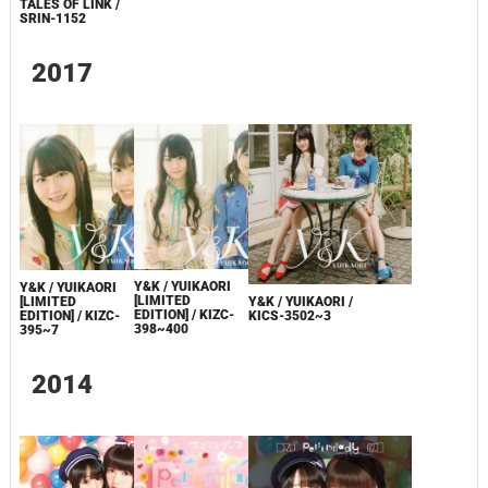
TALES OF LINK /
SRIN-1152
2017
Y&K / YUIKAORI
Y&K / YUIKAORI
[LIMITED
[LIMITED
Y&K / YUIKAORI /
EDITION] / KIZC-
EDITION] / KIZC-
KICS-3502~3
398~400
395~7
2014