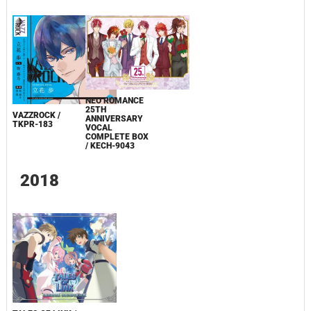
NEO ROMANCE
25TH
VAZZROCK /
ANNIVERSARY
TKPR-183
VOCAL
COMPLETE BOX
/ KECH-9043
2018