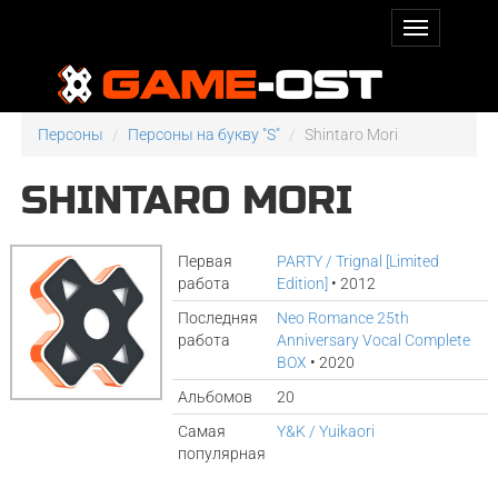
Персоны
Персоны на букву "S"
Shintaro Mori
SHINTARO MORI
Первая
PARTY / Trignal [Limited
работа
Edition]
• 2012
Последняя
Neo Romance 25th
работа
Anniversary Vocal Complete
BOX
• 2020
Альбомов
20
Самая
Y&K / Yuikaori
популярная