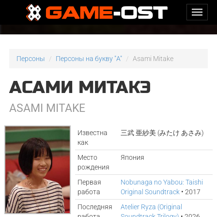
Персоны
Персоны на букву "A"
Asami Mitake
АСАМИ МИТАКЭ
ASAMI MITAKE
Известна
三武 亜紗美 (みたけ あさみ)
как
Место
Япония
рождения
Первая
Nobunaga no Yabou: Taishi
работа
Original Soundtrack
• 2017
Последняя
Atelier Ryza (Original
работа
Soundtrack Trilogy)
• 2026