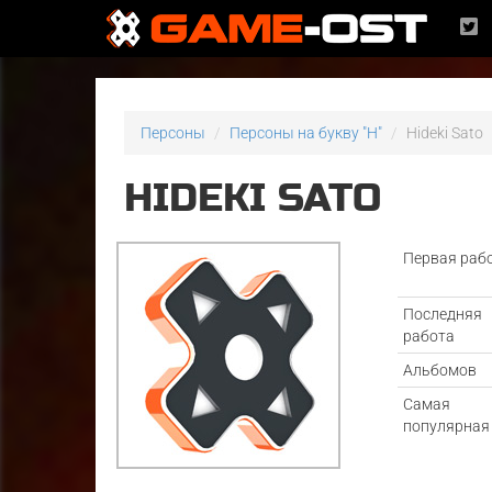
Персоны
Персоны на букву "H"
Hideki Sato
HIDEKI SATO
Первая раб
Последняя
работа
Альбомов
Самая
популярная