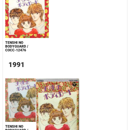
TENSHI NO
BODYGUARD /
COCC-12476
1991
TENSHI NO