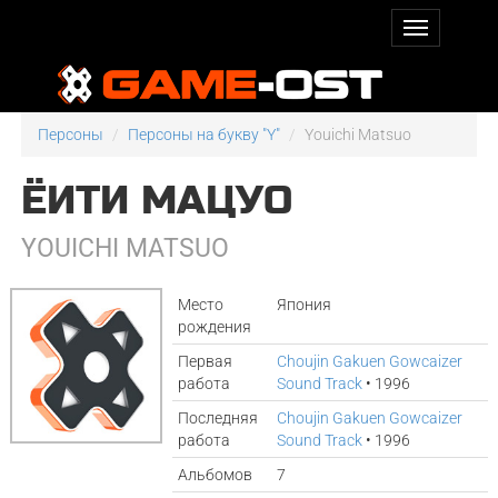
Персоны
Персоны на букву "Y"
Youichi Matsuo
ЁИТИ МАЦУО
YOUICHI MATSUO
Место
Япония
рождения
Первая
Choujin Gakuen Gowcaizer
работа
Sound Track
• 1996
Последняя
Choujin Gakuen Gowcaizer
работа
Sound Track
• 1996
Альбомов
7