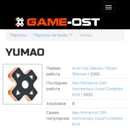
Персоны
Персоны на букву "Y"
Yumao
YUMAO
Первая
Ai no Uta Dakara / Ryoko
работа
Shintani
• 2003
Последняя
Neo Romance 25th
работа
Anniversary Vocal Complete
BOX
• 2020
Альбомов
8
Самая
Neo Romance 25th
популярная
Anniversary Vocal Complete
BOX