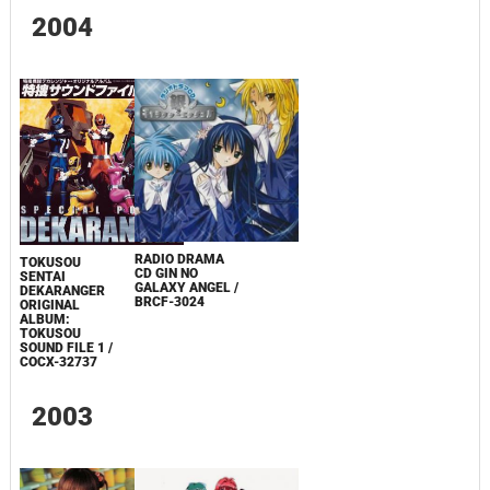
2004
RADIO DRAMA
TOKUSOU
CD GIN NO
SENTAI
GALAXY ANGEL /
DEKARANGER
BRCF-3024
ORIGINAL
ALBUM:
TOKUSOU
SOUND FILE 1 /
COCX-32737
2003