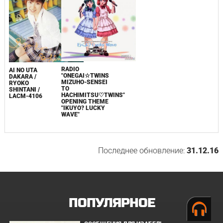
RADIO
AI NO UTA
"ONEGAI☆TWINS
DAKARA /
MIZUHO-SENSEI
RYOKO
TO
SHINTANI /
HACHIMITSU♡TWINS"
LACM-4106
OPENING THEME
"IKUYO? LUCKY
WAVE"
Последнее обновление:
31.12.16
ПОПУЛЯРНОЕ