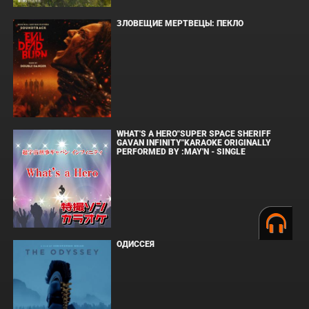
ЗЛОВЕЩИЕ МЕРТВЕЦЫ: ПЕКЛО
WHAT'S A HERO"SUPER SPACE SHERIFF
GAVAN INFINITY"KARAOKE ORIGINALLY
PERFORMED BY :MAY'N - SINGLE
ОДИССЕЯ