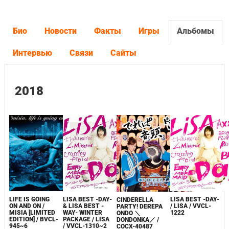
Био
Новости
Факты
Игры
Альбомы
Интервью
Связи
Сайты
2018
LISA BEST -DAY-
LIFE IS GOING
LISA BEST -DAY-
CINDERELLA
& LISA BEST -
ON AND ON /
/ LISA / VVCL-
PARTY! DEREPA
WAY- WINTER
MISIA [LIMITED
1222
ONDO ＼
PACKAGE / LISA
EDITION] / BVCL-
DONDONKA／ /
/ VVCL-1310~2
945~6
COCX-40487