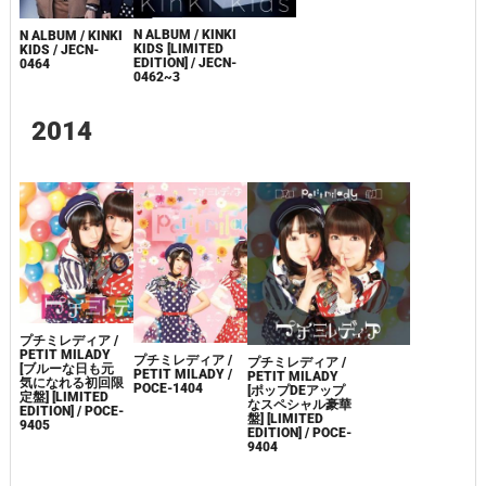
N ALBUM / KINKI
N ALBUM / KINKI
KIDS [LIMITED
KIDS / JECN-
EDITION] / JECN-
0464
0462~3
2014
プチミレディア /
PETIT MILADY
プチミレディア /
プチミレディア /
[ブルーな日も元
PETIT MILADY /
PETIT MILADY
気になれる初回限
POCE-1404
[ポップDEアップ
定盤] [LIMITED
なスペシャル豪華
EDITION] / POCE-
盤] [LIMITED
9405
EDITION] / POCE-
9404