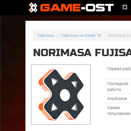
Персоны
Персоны на букву "N"
Norimasa F
NORIMASA FUJIS
Первая раб
Последняя
работа
Альбомов
Самая
популярная