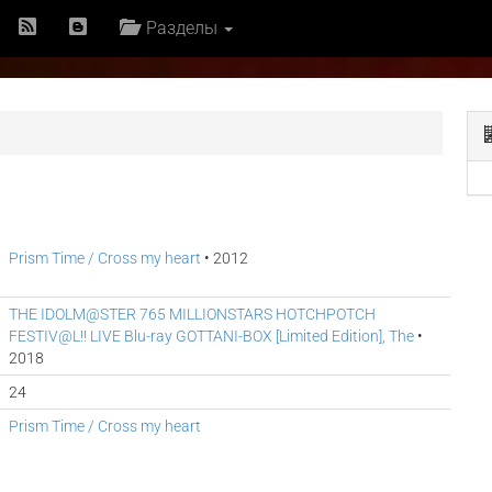
Разделы
Prism Time / Cross my heart
• 2012
THE IDOLM@STER 765 MILLIONSTARS HOTCHPOTCH
FESTIV@L!! LIVE Blu-ray GOTTANI-BOX [Limited Edition], The
•
2018
24
Prism Time / Cross my heart