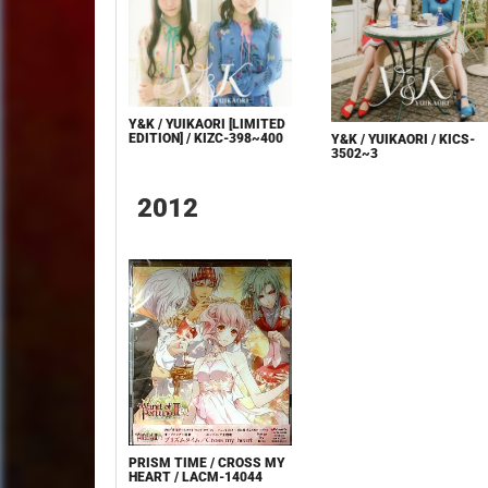
Y&K / YUIKAORI [LIMITED
EDITION] / KIZC-398~400
Y&K / YUIKAORI / KICS-
3502~3
2012
PRISM TIME / CROSS MY
HEART / LACM-14044