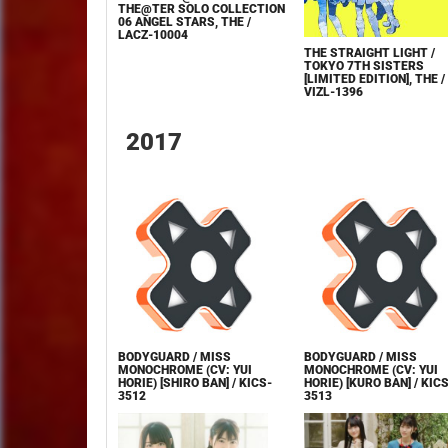
THE@TER SOLO COLLECTION
06 ANGEL STARS, THE /
LACZ-10004
THE STRAIGHT LIGHT /
TOKYO 7TH SISTERS
[LIMITED EDITION], THE /
VIZL-1396
2017
BODYGUARD / MISS
BODYGUARD / MISS
MONOCHROME (CV: YUI
MONOCHROME (CV: YUI
HORIE) [SHIRO BAN] / KICS-
HORIE) [KURO BAN] / KICS
3512
3513