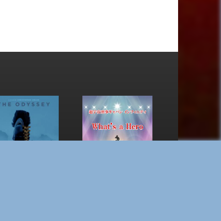
ИССЕЯ
WHAT'S A HERO"SUPER
SPACE SHERIFF GAVAN
INFINITY"KARAOKE
ORIGINALLY PERFORMED BY
:MAY'N - SINGLE