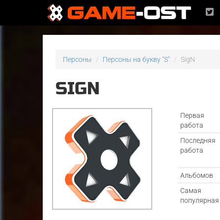
Персоны
Персоны на букву "S"
SigN
SIGN
Первая
работа
Последняя
работа
Альбомов
Самая
популярная