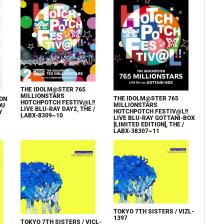
THE IDOLM@STER 765
MILLIONSTARS
THE IDOLM@STER 765
ON
HOTCHPOTCH FESTIV@L!!
MILLIONSTARS
OU
LIVE BLU-RAY DAY2, THE /
HOTCHPOTCH FESTIV@L!!
Y
LABX-8309~10
LIVE BLU-RAY GOTTANI-BOX
[LIMITED EDITION], THE /
LABX-38307~11
TOKYO 7TH SISTERS / VIZL-
1397
TOKYO 7TH SISTERS / VICL-