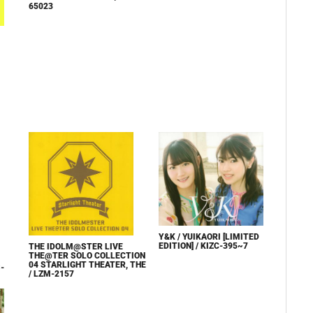
65023
Y&K / YUIKAORI [LIMITED
EDITION] / KIZC-395~7
THE IDOLM@STER LIVE
THE@TER SOLO COLLECTION
04 STARLIGHT THEATER, THE
-
/ LZM-2157