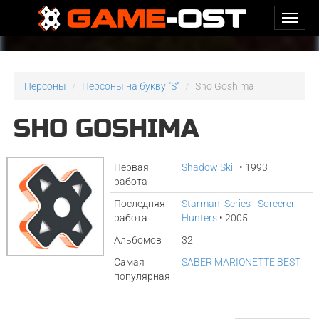
Персоны
Персоны на букву "S"
Sho Goshima
SHO GOSHIMA
Первая
Shadow Skill
• 1993
работа
Последняя
Starmani Series - Sorcerer
работа
Hunters
• 2005
Альбомов
32
Самая
SABER MARIONETTE BEST
популярная