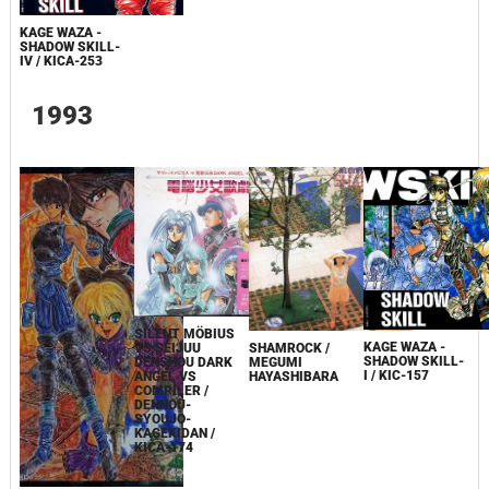
KAGE WAZA -
SHADOW SKILL-
IV / KICA-253
1993
SILENT MÖBIUS
KAGE WAZA -
VS SEIJUU
SHAMROCK /
SHADOW SKILL-
DENSHOU DARK
MEGUMI
I / KIC-157
ANGEL VS
HAYASHIBARA
COMPILER /
DENNOU-
SYOUJO-
KAGEKIDAN /
KICA-174