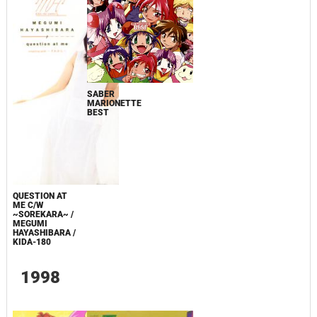
SABER
MARIONETTE
BEST
QUESTION AT
ME C/W
~SOREKARA~ /
MEGUMI
HAYASHIBARA /
KIDA-180
1998