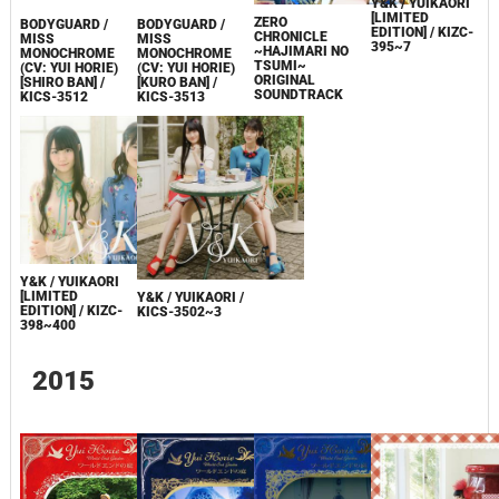
Y&K / YUIKAORI
[LIMITED
ZERO
BODYGUARD /
BODYGUARD /
EDITION] / KIZC-
CHRONICLE
MISS
MISS
395~7
~HAJIMARI NO
MONOCHROME
MONOCHROME
TSUMI~
(CV: YUI HORIE)
(CV: YUI HORIE)
ORIGINAL
[SHIRO BAN] /
[KURO BAN] /
SOUNDTRACK
KICS-3512
KICS-3513
Y&K / YUIKAORI
[LIMITED
Y&K / YUIKAORI /
EDITION] / KIZC-
KICS-3502~3
398~400
2015