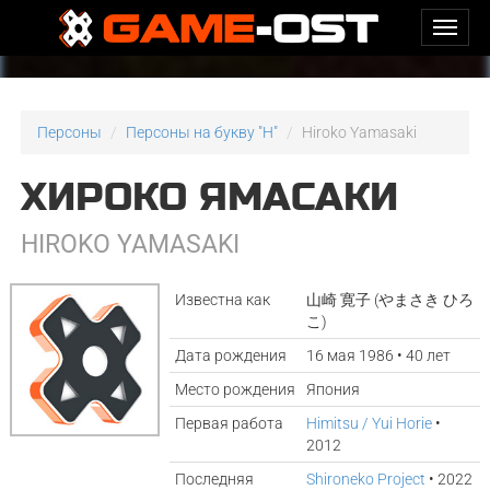
Персоны
Персоны на букву "H"
Hiroko Yamasaki
ХИРОКО ЯМАСАКИ
HIROKO YAMASAKI
Известна как
山崎 寛子 (やまさき ひろ
こ)
Дата рождения
16 мая 1986 • 40 лет
Место рождения
Япония
Первая работа
Himitsu / Yui Horie
•
2012
Последняя
Shironeko Project
• 2022