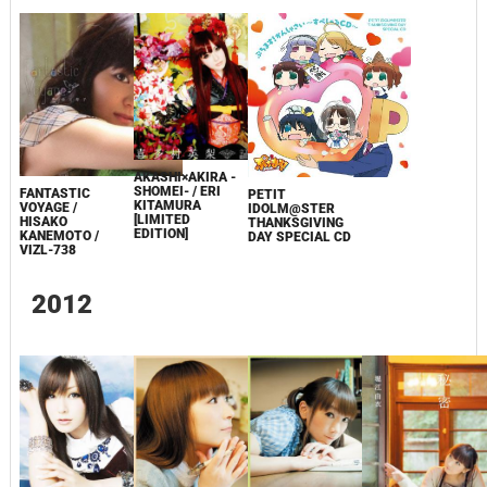
AKASHI×AKIRA -
SHOMEI- / ERI
FANTASTIC
PETIT
KITAMURA
VOYAGE /
IDOLM@STER
[LIMITED
HISAKO
THANKSGIVING
EDITION]
KANEMOTO /
DAY SPECIAL CD
VIZL-738
2012