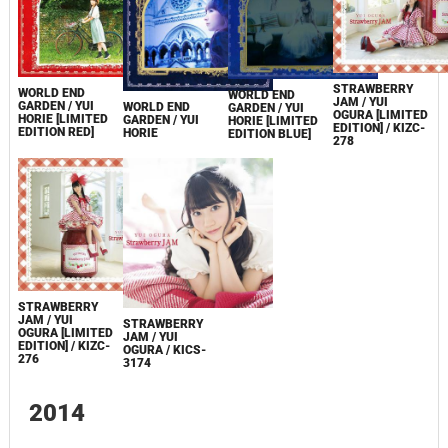
STRAWBERRY
WORLD END
WORLD END
JAM / YUI
GARDEN / YUI
WORLD END
GARDEN / YUI
OGURA [LIMITED
HORIE [LIMITED
GARDEN / YUI
HORIE [LIMITED
EDITION] / KIZC-
EDITION RED]
HORIE
EDITION BLUE]
278
STRAWBERRY
JAM / YUI
STRAWBERRY
OGURA [LIMITED
JAM / YUI
EDITION] / KIZC-
OGURA / KICS-
276
3174
2014