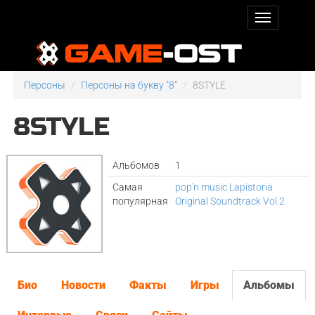
Персоны
Персоны на букву "8"
8STYLE
8STYLE
Альбомов
1
Самая
pop'n music Lapistoria
популярная
Original Soundtrack Vol.2
Био
Новости
Факты
Игры
Альбомы