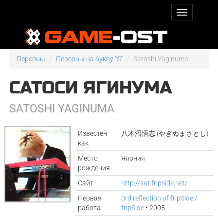
Персоны
Персоны на букву "S"
Satoshi Yaginuma
САТОСИ ЯГИНУМА
SATOSHI YAGINUMA
Известен
八木沼悟志 (やぎぬまさとし)
как
Место
Япония
рождения
Сайт
http://sat.fripside.net/
Первая
3rd reflection of fripSide /
работа
fripSide
• 2005