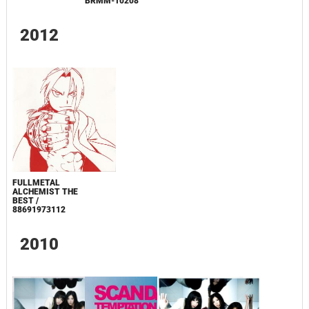
BRMM-10208
2012
FULLMETAL
ALCHEMIST THE
BEST /
88691973112
2010