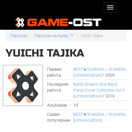
Персоны
Персоны на букву "Y"
Yuichi Tajika
YUICHI TAJIKA
Первая
BEST★SCANDAL / SCANDAL
работа
[Limited Edition]
• 2009
Последняя
BanG Dream! Girls Band
работа
Party! Cover Collection Vol.3
[Limited Edition]
• 2019
Альбомов
15
Самая
BEST★SCANDAL / SCANDAL
популярная
[Limited Edition]