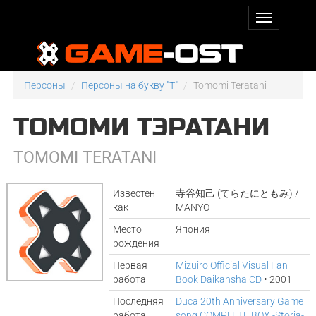
Персоны
Персоны на букву "T"
Tomomi Teratani
ТОМОМИ ТЭРАТАНИ
TOMOMI TERATANI
Известен
寺谷知己 (てらたにともみ) /
как
MANYO
Место
Япония
рождения
Первая
Mizuiro Official Visual Fan
работа
Book Daikansha CD
• 2001
Последняя
Duca 20th Anniversary Game
работа
song COMPLETE BOX -Storia-