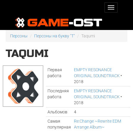
Персоны
Персоны на букву "T"
Taqumi
TAQUMI
Первая
EMPTY RESONANCE
работа
ORIGINAL SOUNDTRACK
•
2018
Последняя
EMPTY RESONANCE
работа
ORIGINAL SOUNDTRACK
•
2018
Альбомов
4
Самая
Re:Change ~Rewrite EDM
популярная
Arrange Album~