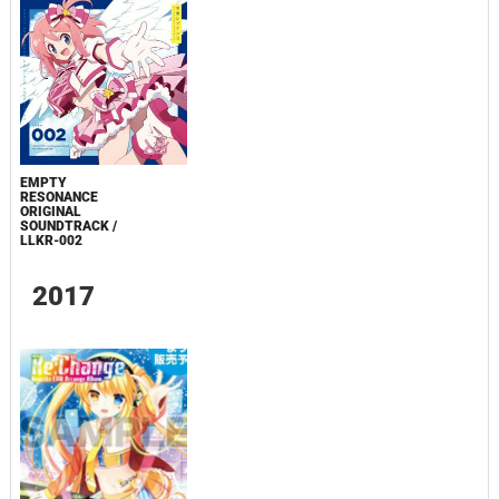
EMPTY
RESONANCE
ORIGINAL
SOUNDTRACK /
LLKR-002
2017