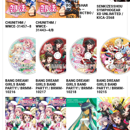
ПРИНЦ:
ВОЛШЕБНАЯ
SENKIZESSHOU
ЛЮБОВЬ —
SYMPHOGEAR
КОРОЛЕВСТВО /
XD UNLIMITED /
KIZX-395
KICA-2568
CHUNITHM /
CHUNITHM /
WWCE-31457~8
WWCE-
31443~4/B
BANG DREAM!
BANG DREAM!
BANG DREAM!
BANG DREAM!
GIRLS BAND
GIRLS BAND
GIRLS BAND
GIRLS BAND
PARTY! / BRMM-
PARTY! / BRMM-
PARTY! / BRMM-
PARTY! / BRMM-
10216
10217
10218
10215