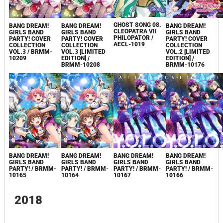
GHOST SONG 08.
BANG DREAM!
BANG DREAM!
BANG DREAM!
CLEOPATRA VII
GIRLS BAND
GIRLS BAND
GIRLS BAND
PHILOPATOR /
PARTY! COVER
PARTY! COVER
PARTY! COVER
AECL-1019
COLLECTION
COLLECTION
COLLECTION
VOL.3 / BRMM-
VOL.3 [LIMITED
VOL.2 [LIMITED
10209
EDITION] /
EDITION] /
BRMM-10208
BRMM-10176
BANG DREAM!
BANG DREAM!
BANG DREAM!
BANG DREAM!
GIRLS BAND
GIRLS BAND
GIRLS BAND
GIRLS BAND
PARTY! / BRMM-
PARTY! / BRMM-
PARTY! / BRMM-
PARTY! / BRMM-
10165
10164
10167
10166
2018