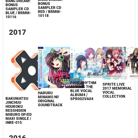
BANG DREAM!
BONUS
BONUS
SAMPLER CD
SAMPLER CD
RED / BRMM-
BLUE / BRMM-
10118
10116
2017
FOUR RHYTHM
SPRITE LIVE
ACROSS THE
2017 MEMORIAL
BLUE VOCAL
VOCAL
HARURU
ALBUM4 /
COLLECTION
MINAMO NI!
BAKUMATSU
SPR002VA04
ORIGINAL
JINCHUU
SOUNDTRACK
HOUKOKU
RESSHIDEN
MIBURO OP/ED
MAXI SINGLE /
INRE-015