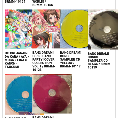
BRMM-10154
WORLD! /
BRMM-10156
BANG DREAM!
BANG DREAM!
HITORI JANAIN
BANG DREAM!
BONUS
GIRLS BAND
DA KARA / AYA ×
BONUS
SAMPLER CD
PARTY! COVER
MOCA × LISA ×
SAMPLER CD
YELLOW​ /
COLLECTION
KANON ×
BLACK / BRMM-
BRMM-10117
VOL.1 / BRMM-
TSUGUMI
10119
10123
BANG DREAM!