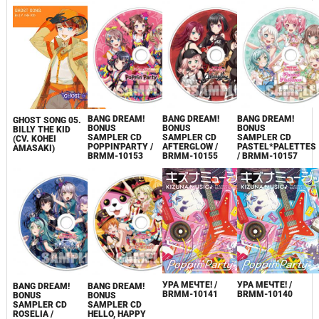
BANG DREAM!
BANG DREAM!
BANG DREAM!
GHOST SONG 05.
BONUS
BONUS
BONUS
BILLY THE KID
SAMPLER CD
SAMPLER CD
SAMPLER CD
(CV. KOHEI
POPPIN'PARTY /
AFTERGLOW /
PASTEL*PALETTES
AMASAKI)
BRMM-10153
BRMM-10155
/ BRMM-10157
УРА МЕЧТЕ! /
УРА МЕЧТЕ! /
BANG DREAM!
BANG DREAM!
BRMM-10141
BRMM-10140
BONUS
BONUS
SAMPLER CD
SAMPLER CD
ROSELIA /
HELLO, HAPPY