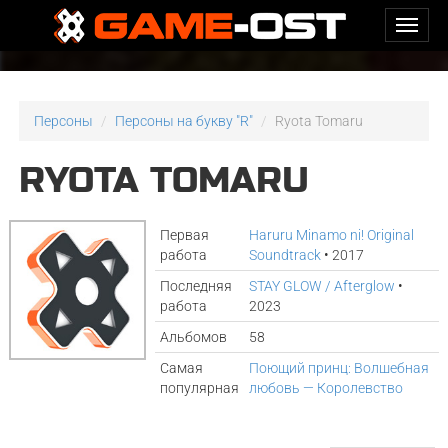
Персоны
Персоны на букву "R"
Ryota Tomaru
RYOTA TOMARU
Первая
Haruru Minamo ni! Original
работа
Soundtrack
• 2017
Последняя
STAY GLOW / Afterglow
•
работа
2023
Альбомов
58
Самая
Поющий принц: Волшебная
популярная
любовь — Королевство