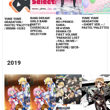
BANG DREAM!
YUME YUME
UTA
YUME YUME
GIRLS BAND
GRADATION
NO☆PRINCE-
GRADATION /
PARTY!
~SHORT VER.~ /
SAMA♪
PASTEL*PALETTES
COVERCOLLE
PASTEL*PALETTES
HE★VENS
/ BRMM-10283
SPECIAL
DRAMA CD
SELECTION
FIRST VOLUME
"PARADISE LOST
~FALL ON ME~"
[LIMITED
EDITION] / QECB-
91099
2019
ПОЮЩИЙ