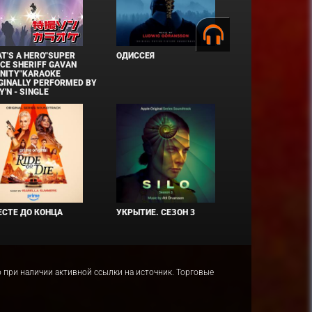
T'S A HERO"SUPER
ОДИССЕЯ
CE SHERIFF GAVAN
INITY"KARAOKE
GINALLY PERFORMED BY
Y'N - SINGLE
СТЕ ДО КОНЦА
УКРЫТИЕ. СЕЗОН 3
ко при наличии активной ссылки на источник. Торговые