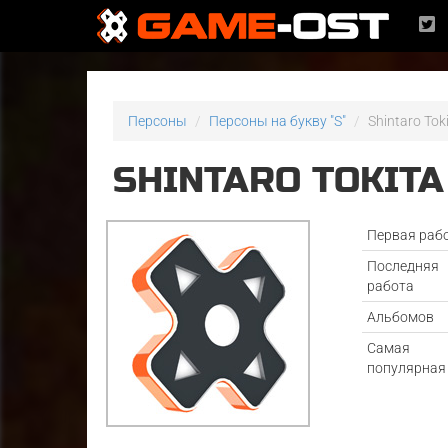
Персоны
Персоны на букву "S"
Shintaro Tok
SHINTARO TOKITA
Первая раб
Последняя
работа
Альбомов
Самая
популярная