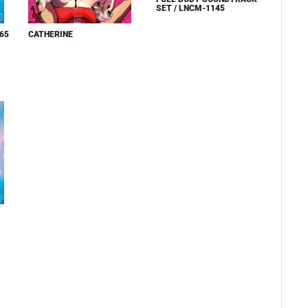
SET / LNCM-1145
65
CATHERINE