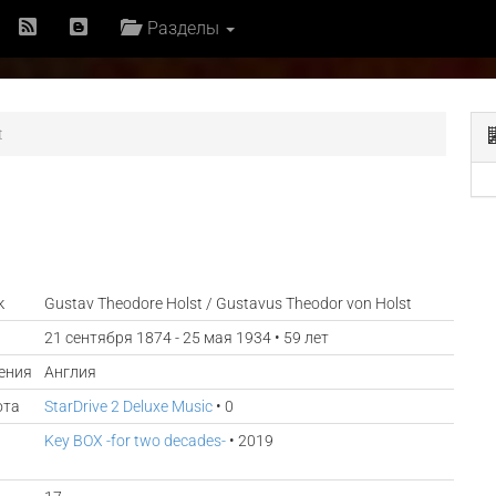
Разделы
t
к
Gustav Theodore Holst / Gustavus Theodor von Holst
21 сентября 1874 - 25 мая 1934 • 59 лет
ения
Англия
ота
StarDrive 2 Deluxe Music
• 0
Key BOX -for two decades-
• 2019