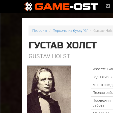
Персоны
Персоны на букву "G"
Gustav Hols
ГУСТАВ ХОЛСТ
GUSTAV HOLST
Известен ка
Годы жизни
Место рожд
Первая раб
Последняя
работа