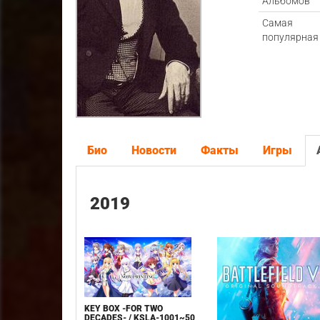
Альбомов
Самая
популярная
Био
Новости
Факты
Игры
2019
KEY BOX -FOR TWO
DECADES- / KSLA-1001~50