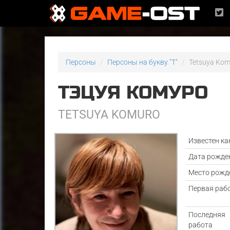
Персоны
Персоны на букву "T"
Tetsuya Ko
ТЭЦУЯ КОМУРО
TETSUYA KOMURO
Известен ка
Дата рожде
Место рожд
Первая раб
Последняя
работа