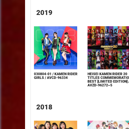
2019
030804-01 / KAMEN RIDER
HEISEI KAMEN RIDER 20
GIRLS / AVCD-96334
TITLES COMMEMORATI
BEST [LIMITED EDITION] 
AVZD-96272~5
2018