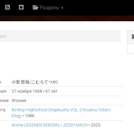
Разделы
muro
к
小室 哲哉 (こむろてつや)
ния
27 ноября 1958 • 67 лет
ения
Япония
ота
Be-Bop-Highschool Ongakushu VOL. 2 Koukou Yotaro
Elegy
• 1986
Anime LEGENDS REBORN / JESSY MACH
• 2025