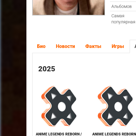
Альбомов
Самая
популярная
Био
Новости
Факты
Игры
2025
ANIME LEGENDS REBORN /
ANIME LEGENDS REBORN