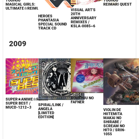
TOUHOU
TOUHOU
REIMARI QUEST
MAGICAL GIRLS:
ULTIMATE☆REIMU
VISUAL ART'S
20TH
HEROES
ANNIVERSARY
PHANTASIA
REMIXES /
SPECIAL SOUND
KSLA-0085~6
TRACK CD
2009
SOUKYUU NO
SUPER★ANIME☆REMIX
FAFNER
SUPER BEST /
SPIRAL/LINK /
MUCD-1212~3
ANGELA
VIOLIN DE
[LIMITED
HIITEMITA
EDITION]
MAKAI NO
SHIRABE /
SCREAM NO
HITO / SRIN-
1055