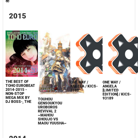
秘
2015
THE BEST OF
ONE WAY /
ONE WAY /
TOHO EUROBEAT
ANGELA / KICS-
ANGELA
2014-2015 -
3189
[LIMITED
NON-STOP
EDITION] / KICS-
MEGA MIX BY
93189
TOUHOU
DJ BOSS-, THE
GENSOUKYOU
UROBOROS
REVIVAL 2
~MAHOU
SHOUJO VS
MAOU YUUSHA~