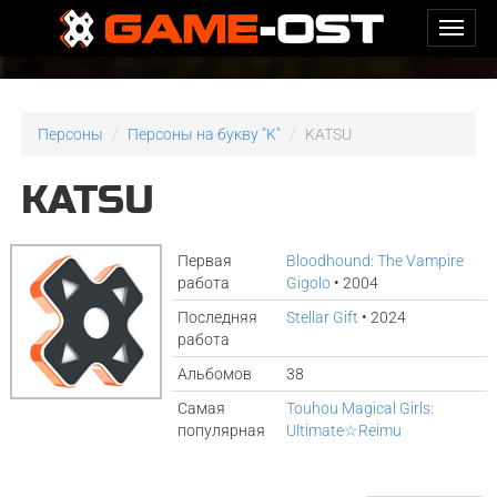
Персоны
Персоны на букву "K"
KATSU
KATSU
Первая
Bloodhound: The Vampire
работа
Gigolo
• 2004
Последняя
Stellar Gift
• 2024
работа
Альбомов
38
Самая
Touhou Magical Girls:
популярная
Ultimate☆Reimu