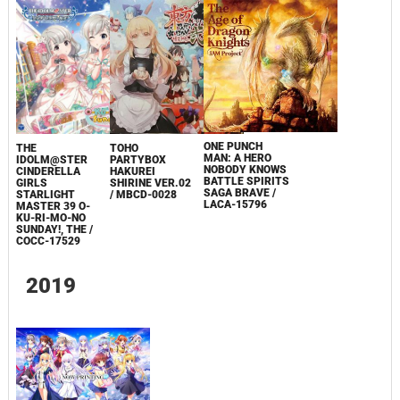
ONE PUNCH
THE
TOHO
MAN: A HERO
IDOLM@STER
PARTYBOX
NOBODY KNOWS
CINDERELLA
HAKUREI
BATTLE SPIRITS
GIRLS
SHIRINE VER.02
SAGA BRAVE /
STARLIGHT
/ MBCD-0028
LACA-15796
MASTER 39 O-
KU-RI-MO-NO
SUNDAY!, THE /
COCC-17529
2019