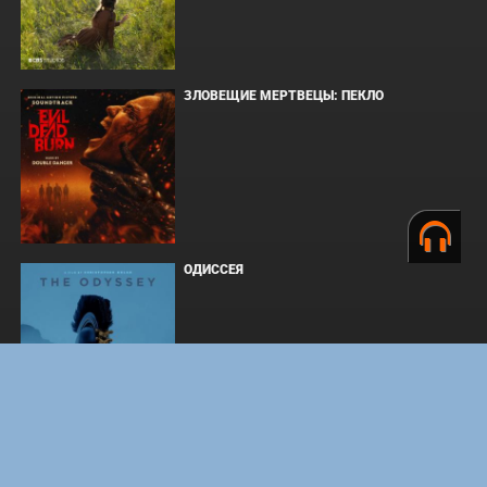
ЗЛОВЕЩИЕ МЕРТВЕЦЫ: ПЕКЛО
ОДИССЕЯ
WHAT'S A HERO"SUPER SPACE SHERIFF
GAVAN INFINITY"KARAOKE ORIGINALLY
PERFORMED BY :MAY'N - SINGLE