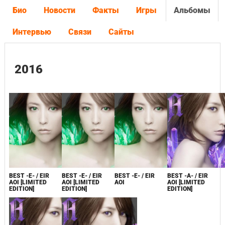
Био
Новости
Факты
Игры
Альбомы
Интервью
Связи
Сайты
2016
BEST -E- / EIR
BEST -E- / EIR
BEST -E- / EIR
BEST -A- / EIR
AOI [LIMITED
AOI [LIMITED
AOI
AOI [LIMITED
EDITION]
EDITION]
EDITION]