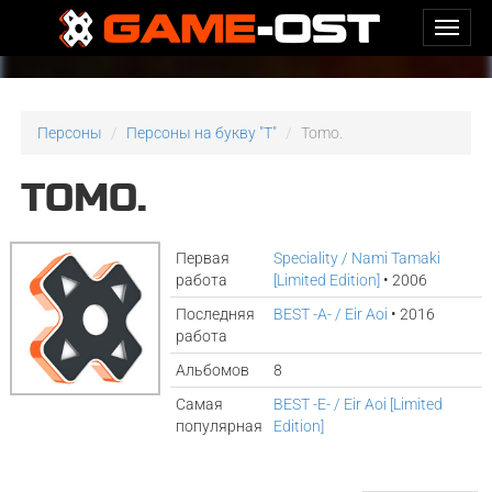
Персоны
Персоны на букву "T"
Tomo.
TOMO.
Первая
Speciality / Nami Tamaki
работа
[Limited Edition]
• 2006
Последняя
BEST -A- / Eir Aoi
• 2016
работа
Альбомов
8
Самая
BEST -E- / Eir Aoi [Limited
популярная
Edition]