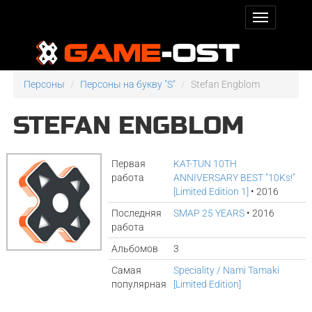
Персоны
Персоны на букву "S"
Stefan Engblom
STEFAN ENGBLOM
Первая
KAT-TUN 10TH
работа
ANNIVERSARY BEST "10Ks!"
[Limited Edition 1]
• 2016
Последняя
SMAP 25 YEARS
• 2016
работа
Альбомов
3
Самая
Speciality / Nami Tamaki
популярная
[Limited Edition]