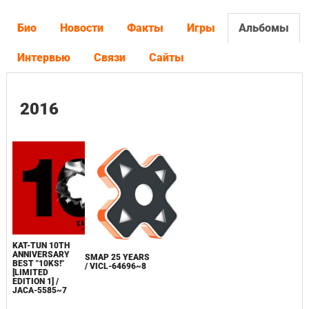
Био
Новости
Факты
Игры
Альбомы
Интервью
Связи
Сайты
2016
KAT-TUN 10TH
ANNIVERSARY
SMAP 25 YEARS
BEST "10KS!"
/ VICL-64696~8
[LIMITED
EDITION 1] /
JACA-5585~7