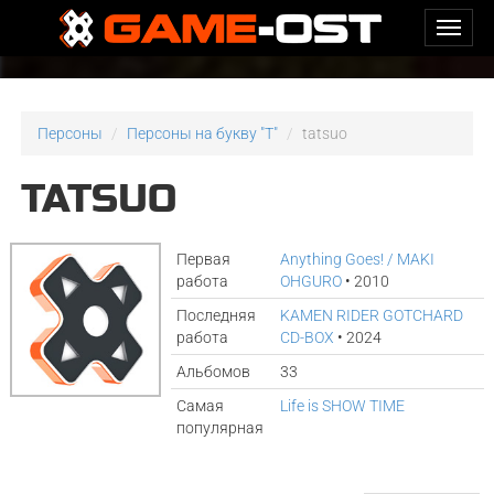
Персоны
Персоны на букву "T"
tatsuo
TATSUO
Первая
Anything Goes! / MAKI
работа
OHGURO
• 2010
Последняя
KAMEN RIDER GOTCHARD
работа
CD-BOX
• 2024
Альбомов
33
Самая
Life is SHOW TIME
популярная