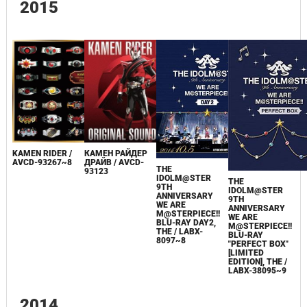
2015
KAMEN RIDER /
КАМЕН РАЙДЕР
AVCD-93267~8
ДРАЙВ / AVCD-
THE
93123
IDOLM@STER
THE
9TH
IDOLM@STER
ANNIVERSARY
9TH
WE ARE
ANNIVERSARY
M@STERPIECE!!
WE ARE
BLU-RAY DAY2,
M@STERPIECE!!
THE / LABX-
BLU-RAY
8097~8
"PERFECT BOX"
[LIMITED
EDITION], THE /
LABX-38095~9
2014