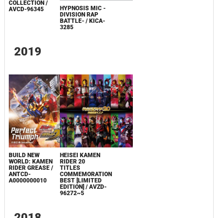
COLLECTION /
HYPNOSIS MIC -
AVCD-96345
DIVISION RAP
BATTLE- / KICA-
3285
2019
BUILD NEW
HEISEI KAMEN
WORLD: KAMEN
RIDER 20
RIDER GREASE /
TITLES
ANTCD-
COMMEMORATION
A0000000010
BEST [LIMITED
EDITION] / AVZD-
96272~5
2018