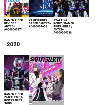
KAMEN RIDER
KAMEN RIDER
STARTING
REVICE /
SABER / ANTCD-
POINT / KAMEN
ANTCD-
A0000004656
RIDER GIRLS /
A0000005271
ANTCD-
A0000004088
2020
KAMEN RIDER
ZI-O THEME &
INSERT BEST
SONG