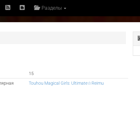
Разделы
15
лярная
Touhou Magical Girls: Ultimate☆Reimu