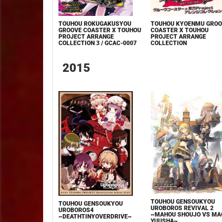
TOUHOU ROKUGAKUSYOU
TOUHOU KYOENMU GROO
GROOVE COASTER X TOUHOU
COASTER X TOUHOU
PROJECT ARRANGE
PROJECT ARRANGE
COLLECTION 3 / GCAC-0007
COLLECTION
2015
TOUHOU GENSOUKYOU
TOUHOU GENSOUKYOU
UROBOROS REVIVAL 2
UROBOROS4
~MAHOU SHOUJO VS MA
~DEATHTINYOVERDRIVE~
YUUSHA~