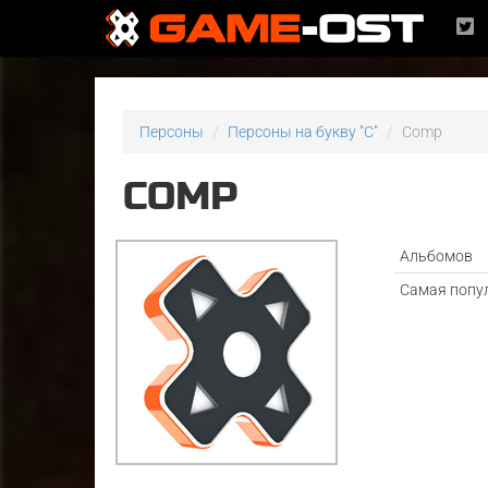
Персоны
Персоны на букву "C"
Comp
COMP
Альбомов
Самая попу