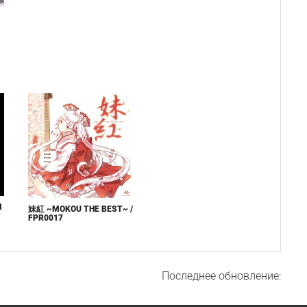
M
妹紅 ~MOKOU THE BEST~ /
FPR0017
Последнее обновление: