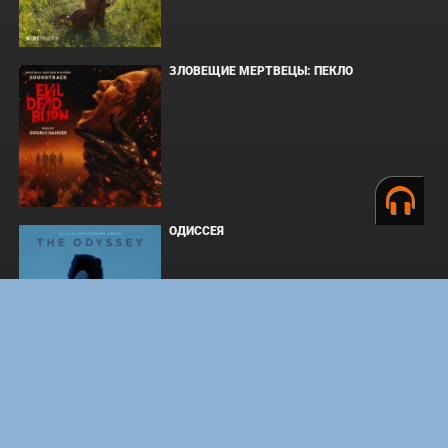
ЗЛОВЕЩИЕ МЕРТВЕЦЫ: ПЕКЛО
ОДИССЕЯ
WHAT'S A HERO"SUPER SPACE SHERIFF
GAVAN INFINITY"KARAOKE ORIGINALLY
PERFORMED BY :MAY'N - SINGLE