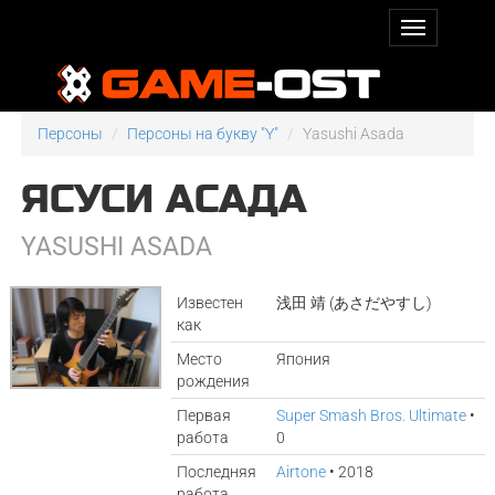
Персоны
Персоны на букву "Y"
Yasushi Asada
ЯСУСИ АСАДА
YASUSHI ASADA
Известен
浅田 靖 (あさだやすし)
как
Место
Япония
рождения
Первая
Super Smash Bros. Ultimate
•
работа
0
Последняя
Airtone
• 2018
работа