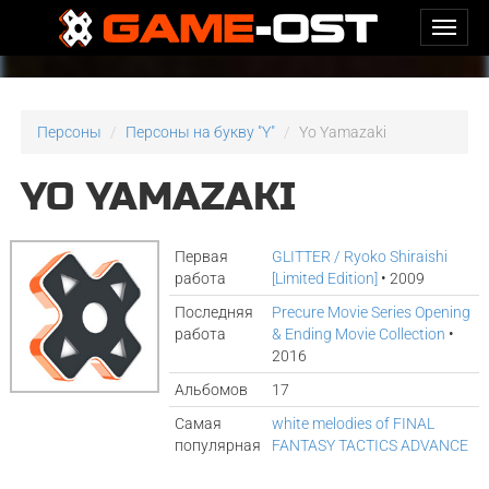
Персоны
Персоны на букву "Y"
Yo Yamazaki
YO YAMAZAKI
Первая
GLITTER / Ryoko Shiraishi
работа
[Limited Edition]
• 2009
Последняя
Precure Movie Series Opening
работа
& Ending Movie Collection
•
2016
Альбомов
17
Самая
white melodies of FINAL
популярная
FANTASY TACTICS ADVANCE