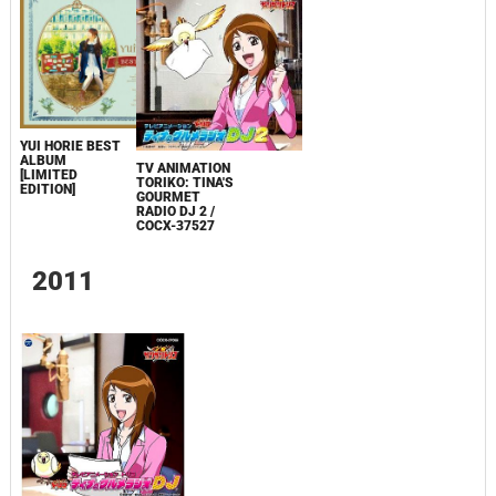
YUI HORIE BEST
ALBUM
TV ANIMATION
[LIMITED
TORIKO: TINA'S
EDITION]
GOURMET
RADIO DJ 2 /
COCX-37527
2011