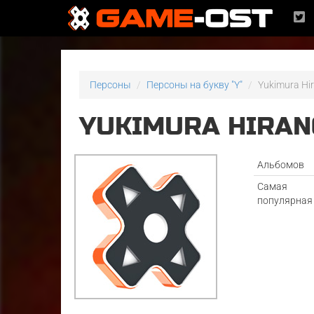
Персоны
Персоны на букву "Y"
Yukimura Hi
YUKIMURA HIRAN
Альбомов
Самая
популярная