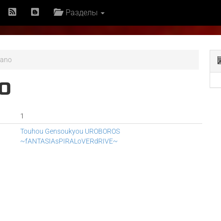
Разделы
rano
O
1
Touhou Gensoukyou UROBOROS
~fANTASIAsPIRALoVERdRIVE~