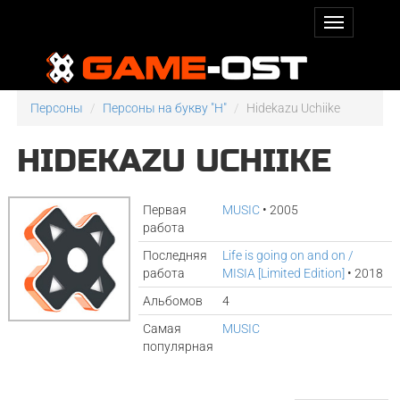
Персоны
Персоны на букву "H"
Hidekazu Uchiike
HIDEKAZU UCHIIKE
Первая
MUSIC
• 2005
работа
Последняя
Life is going on and on /
работа
MISIA [Limited Edition]
• 2018
Альбомов
4
Самая
MUSIC
популярная