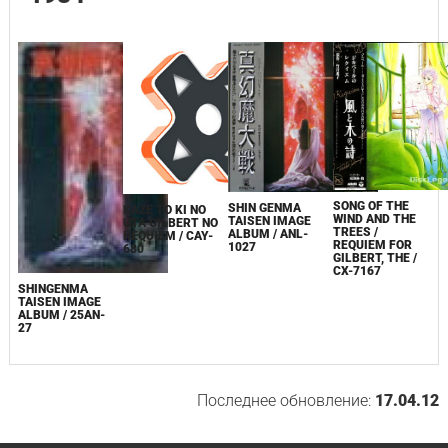
SONG OF THE
SHIN GENMA
KAZE TO KI NO
WIND AND THE
TAISEN IMAGE
UTA GILBERT NO
TREES /
ALBUM / ANL-
REQUIEM / CAY-
REQUIEM FOR
1027
680
GILBERT, THE /
CX-7167
SHINGENMA
TAISEN IMAGE
ALBUM / 25AN-
27
Последнее обновление:
17.04.12