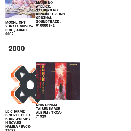
MARIE NO
ATELIER:
SALBURG NO
RENKINJUTSUSHI
ORIGINAL
SOUNDTRACK /
MOONLIGHT
0100801~2
SONATA MUSIC+
DISC / ACMC-
0002
2000
SHIN GENMA
TAISEN IMAGE
LE CHARME
ALBUM / TKCA-
DISCRET DE LA
71939
BOURGEOISIE /
HIROYUKI
NAMBA / BVCK-
37079