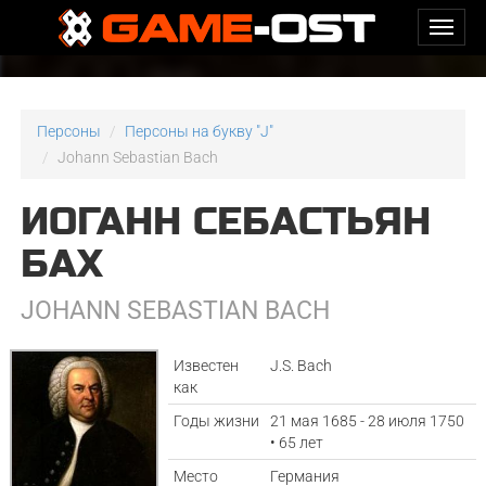
Персоны
Персоны на букву "J"
Johann Sebastian Bach
ИОГАНН СЕБАСТЬЯН
БАХ
JOHANN SEBASTIAN BACH
Известен
J.S. Bach
как
Годы жизни
21 мая 1685 - 28 июля 1750
• 65 лет
Место
Германия