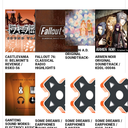
AIR -2236 A.D.
ORIGINAL
CASTLEVANIA
FALLOUT 76:
ARMEN NOIR
SOUNDTRACK-
II: BELMONT'S
CLASSICAL
ORIGINAL
REVENGE /
RADIO
SOUNDTRACK /
RSKO-56
HIGHLIGHTS
KDDL-00046
GANTENG
SOME DREAMS /
SOME DREAMS /
SOME DREAMS /
SOUND WORKS:
EARPHONES
EARPHONES
EARPHONES /
ELECTROCLASSICA