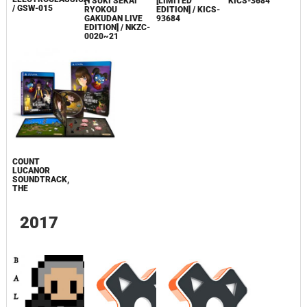
[TSUKI SEKAI
[LIMITED
KICS-3684
/ GSW-015
RYOKOU
EDITION] / KICS-
GAKUDAN LIVE
93684
EDITION] / NKZC-
0020~21
COUNT
LUCANOR
SOUNDTRACK,
THE
2017