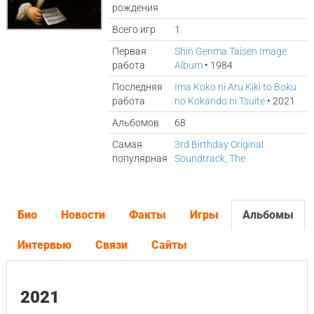
рождения
Всего игр
1
Первая
Shin Genma Taisen Image
работа
Album
• 1984
Последняя
Ima Koko ni Aru Kiki to Boku
работа
no Kokando ni Tsuite
• 2021
Альбомов
68
Самая
3rd Birthday Original
популярная
Soundtrack, The
Био
Новости
Факты
Игры
Альбомы
Интервью
Связи
Сайты
2021