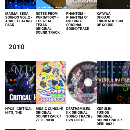
MAIMAI SEGA
NOTES FROM
PHANTOM -
KATAWA
SOUNDS VOL.2 -
PURGATORY -
PHANTOM OF
SHOUJO
ADULT HEALING
THE REAL
INFERNO-
ENIGMATIC BOX
PACK-
TEXAS
ORIGINAL
OF SOUND
ORIGINAL
SOUNDTRACK
SOUND TRACK
2010
DEATHSMILES
NPCS: CRITICAL
MUSIC GUNGUN!
KURULIN
IIX ORIGINAL
HITS, THE
ORIGINAL
FUSION
SOUND TRACK /
SOUNDTRACK /
ORIGINAL
CVST-0016
ZTTL-9030
SOUNDTRACK /
DERI-0021