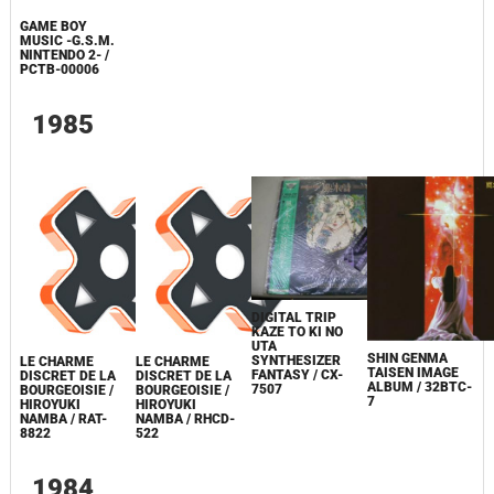
GAME BOY
MUSIC -G.S.M.
NINTENDO 2- /
PCTB-00006
1985
DIGITAL TRIP
KAZE TO KI NO
UTA
SHIN GENMA
SYNTHESIZER
LE CHARME
LE CHARME
TAISEN IMAGE
FANTASY / CX-
DISCRET DE LA
DISCRET DE LA
ALBUM / 32BTC-
7507
BOURGEOISIE /
BOURGEOISIE /
7
HIROYUKI
HIROYUKI
NAMBA / RAT-
NAMBA / RHCD-
8822
522
1984