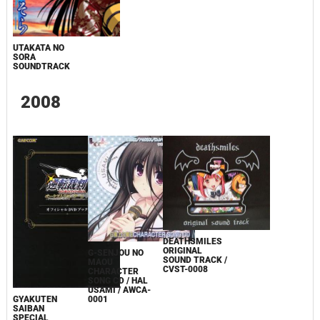
UTAKATA NO
SORA
SOUNDTRACK
2008
DEATHSMILES
ORIGINAL
G-SENJOU NO
SOUND TRACK /
MAOU
CVST-0008
CHARACTER
SONG CD / HAL
USAMI / AWCA-
0001
GYAKUTEN
SAIBAN
SPECIAL