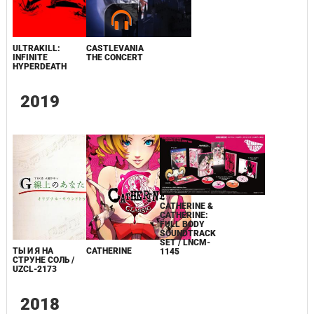
ULTRAKILL:
CASTLEVANIA
INFINITE
THE CONCERT
HYPERDEATH
2019
CATHERINE &
CATHERINE:
FULL BODY
SOUNDTRACK
SET / LNCM-
ТЫ И Я НА
CATHERINE
1145
СТРУНЕ СОЛЬ /
UZCL-2173
2018