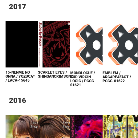
2017
15-NENME NO
SCARLET EYES /
MONOLOGUE /
EMBLEM /
ONNA / YOZUCA*
SHINGANCRIMSONZ
BUD VIRGIN
ARCAREAFACT /
/ LACA-15645
LOGIC / PCCG-
PCCG-01622
01621
2016