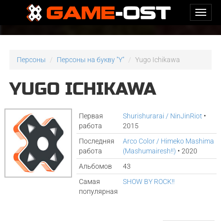
Персоны
Персоны на букву "Y"
Yugo Ichikawa
YUGO ICHIKAWA
Первая
Shurishurarai / NinJinRiot
•
работа
2015
Последняя
Arco Color / Himeko Mashima
работа
(Mashumairesh!!)
• 2020
Альбомов
43
Самая
SHOW BY ROCK!!
популярная