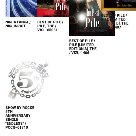
BEST OF PILE /
PILE [LIMITED
NINJA FANKA /
BEST OF PILE /
EDITION B], THE
NINJINRIOT
PILE, THE /
/ VIZL-1407
VICL-65031
BEST OF PILE /
PILE [LIMITED
EDITION A], THE
/ VIZL-1406
SHOW BY ROCK!!
5TH
ANNIVERSARY
SINGLE
"ENDLESS" /
PCCG−01710