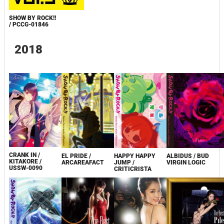
SHOW BY ROCK!!
/ PCCG-01846
2018
CRANK IN /
EL PRIDE /
HAPPY HAPPY
ALBIDUS / BUD
KITAKORE /
ARCAREAFACT
JUMP /
VIRGIN LOGIC
USSW-0090
CRITICRISTA