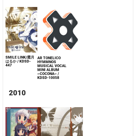
SMILE LINK/霜月
AR TONELICO
はるか / KDSD-
HYMMNOS
447
MUSICAL VOCAL
MINI ALBUM
~COCONA~ /
KDSD-10058
2010