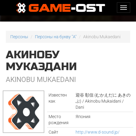
Персоны
Персоны на букву "A"
Akinobu Mukaedani
АКИНОБУ
МУКАЭДАНИ
AKINOBU MUKAEDANI
Известен
迎谷 彰信 (むかえだに あきの
как
ぶ) / Akinobu Mukaidani /
Dani
Место
Япония
рождения
Сайт
http://www.d-sound.jp/