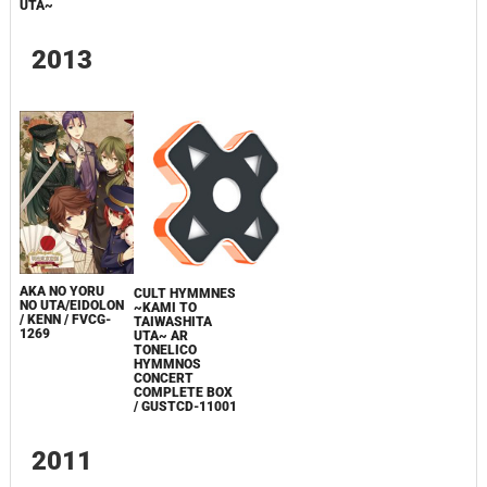
UTA~
2013
AKA NO YORU
CULT HYMMNES
NO UTA/EIDOLON
~KAMI TO
/ KENN / FVCG-
TAIWASHITA
1269
UTA~ AR
TONELICO
HYMMNOS
CONCERT
COMPLETE BOX
/ GUSTCD-11001
2011