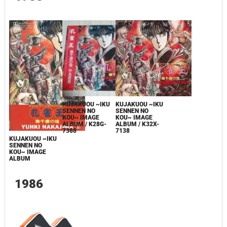
KUJAKUOU ~IKU
KUJAKUOU ~IKU
SENNEN NO
SENNEN NO
KOU~ IMAGE
KOU~ IMAGE
ALBUM / K28G-
ALBUM / K32X-
7388
7138
KUJAKUOU ~IKU
SENNEN NO
KOU~ IMAGE
ALBUM
1986