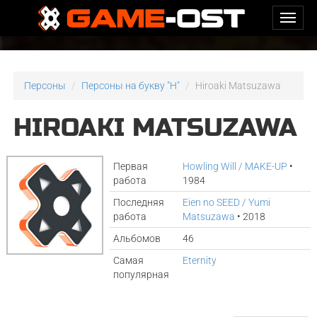
Персоны
Персоны на букву "H"
Hiroaki Matsuzawa
HIROAKI MATSUZAWA
Первая
Howling Will / MAKE-UP
•
работа
1984
Последняя
Eien no SEED / Yumi
работа
Matsuzawa
• 2018
Альбомов
46
Самая
Eternity
популярная