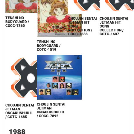
TENSHI NO
CHOUJIN SENTAI
CHOUJIN SENTAI
BODYGUARD /
JETMAN HIT
JETMAN HIT
COCC-7360
SONG
SONG
COLLECTION /
COLLECTION /
COCC-7588
COTC-1607
TENSHI NO
BODYGUARD /
COTC-1519
CHOUJIN SENTAI
CHOUJIN SENTAI
JETMAN
JETMAN
ONGAKUSHUU II
ONGAKUSHUU II
/ COCC-7892
/ COTC-1685
1988