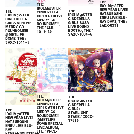
THE
THE
IDOLM@STER
IDOLM@STER
NEW YEAR LIVE!!
THE
THE
CINDERELLA
HATSUBOSHI
IDOLM@STER
IDOLM@STER
GIRLS 6THLIVE
ENBU LIVE BLU-
CINDERELLA
CINDERELLA
MERRY-GO-
RAY DAY2, THE /
GIRLS SS3A
GIRLS 6THLIVE
ROUNDOME!!!,
LABX-8331
LIVE SOUND
MERRY-GO-
THE / CLB-
BOOTH♪, THE /
ROUNDOME!!!
1011~20
SAXC-1004~6
@METLIFE
DOME, THE /
SAXC-1011~5
THE
THE
IDOLM@STER
IDOLM@STER
CINDERELLA
CINDERELLA
GIRLS 6TH LIVE
GIRLS:
THE
MERRY-GO-
STARLIGHT
IDOLM@STER
ROUNDOME!!!
STAGE / COCC-
NEW YEAR LIVE!!
@METLIFE
17516
HATSUBOSHI
DOME SPECIAL
ENBU LIVE BLU-
LIVE ALBUM,
RAY
THE / PRCL-
KENRANSOUTEIBAN