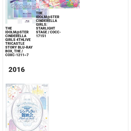
THE
IDOLM@STER
CINDERELLA
GIRLS:
THE
STARLIGHT
IDOLM@STER
STAGE / COCC-
CINDERELLA
17151
GIRLS 4THLIVE
TRICASTLE
STORY BLU-RAY
BOX, THE /
COXC-1211~7
2016