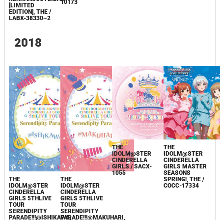
10173
[LIMITED
EDITION], THE /
LABX-38330~2
2018
THE
THE
IDOLM@STER
IDOLM@STER
CINDERELLA
CINDERELLA
GIRLS / SACX-
GIRLS MASTER
1055
SEASONS
SPRING!, THE /
THE
THE
COCC-17334
IDOLM@STER
IDOLM@STER
CINDERELLA
CINDERELLA
GIRLS 5THLIVE
GIRLS 5THLIVE
TOUR
TOUR
SERENDIPITY
SERENDIPITY
PARADE!!!@ISHIKAWA,
PARADE!!!@MAKUHARI,