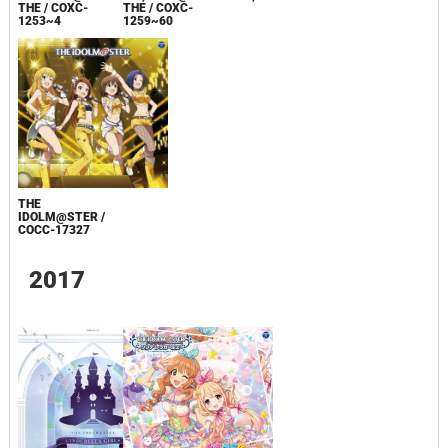
THE / COXC-
THE / COXC-
1253~4
1259~60
THE
IDOLM@STER /
COCC-17327
2017