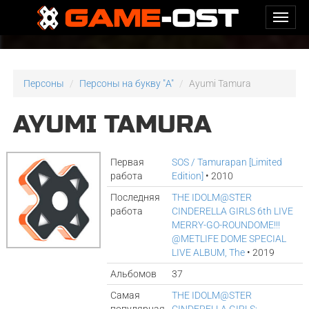
Персоны
Персоны на букву "A"
Ayumi Tamura
AYUMI TAMURA
Первая
SOS / Tamurapan [Limited
работа
Edition]
• 2010
Последняя
THE IDOLM@STER
работа
CINDERELLA GIRLS 6th LIVE
MERRY-GO-ROUNDOME!!!
@METLIFE DOME SPECIAL
LIVE ALBUM, The
• 2019
Альбомов
37
Самая
THE IDOLM@STER