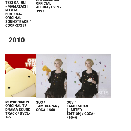
TEKI GA IRU!
OFFICIAL
~MAMATACHI
ALBUM / ESCL-
NO PTA
3993
FUNTOKI~
ORIGINAL
SOUNDTRACK /
COCP-37359
2010
MOYASHIMON
SOS /
SOS /
ORIGINAL TV
TAMURAPAN /
TAMURAPAN
DRAMA SOUND
COCA-16401
[LIMITED
TRACK / BVCL-
EDITION] / COZA-
162
465~6