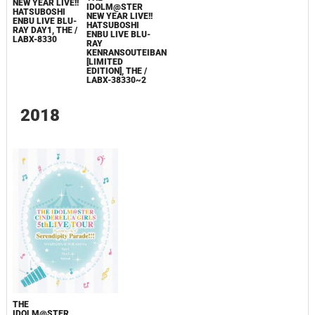
NEW YEAR LIVE!!
IDOLM@STER
HATSUBOSHI
NEW YEAR LIVE!!
ENBU LIVE BLU-
HATSUBOSHI
RAY DAY1, THE /
ENBU LIVE BLU-
LABX-8330
RAY
KENRANSOUTEIBAN
[LIMITED
EDITION], THE /
LABX-38330~2
2018
THE
IDOLM@STER