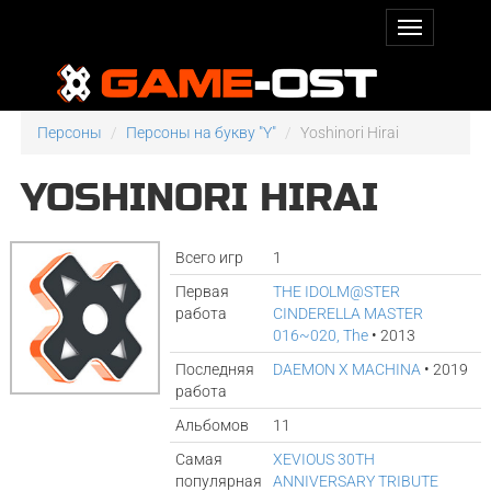
Персоны
Персоны на букву "Y"
Yoshinori Hirai
YOSHINORI HIRAI
Всего игр
1
Первая
THE IDOLM@STER
работа
CINDERELLA MASTER
016~020, The
• 2013
Последняя
DAEMON X MACHINA
• 2019
работа
Альбомов
11
Самая
XEVIOUS 30TH
популярная
ANNIVERSARY TRIBUTE