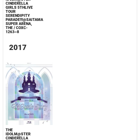
CINDERELLA
GIRLS 5THLIVE
TOUR
SERENDIPITY
PARADE!!!@SAITAMA
SUPER ARENA,
THE / COXC-
1263~8
2017
THE
IDOLM@STER
CINDERELLA