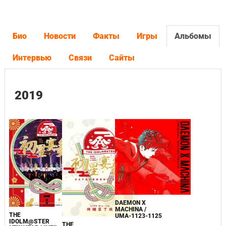
Био
Новости
Факты
Игры
Альбомы
Интервью
Связи
Сайты
2019
DAEMON X
MACHINA /
THE
UMA-1123-1125
IDOLM@STER
THE