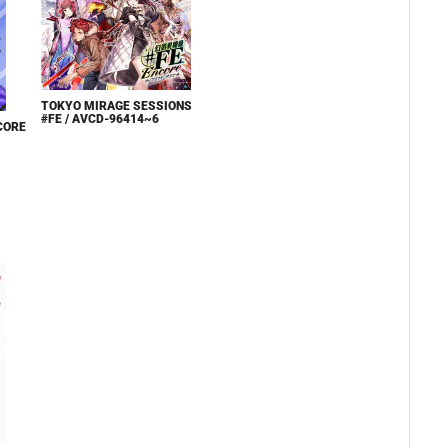
TOKYO MIRAGE SESSIONS
#FE / AVCD-96414~6
CORE