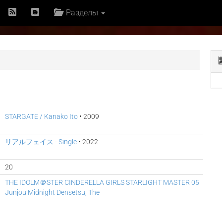
Разделы
STARGATE / Kanako Ito
• 2009
リアルフェイス - Single
• 2022
20
THE IDOLM＠STER CINDERELLA GIRLS STARLIGHT MASTER 05
Junjou Midnight Densetsu, The