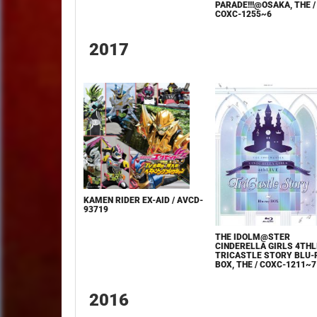
PARADE!!!@OSAKA, THE /
COXC-1255~6
2017
KAMEN RIDER EX-AID / AVCD-
93719
THE IDOLM@STER
CINDERELLA GIRLS 4THL
TRICASTLE STORY BLU-
BOX, THE / COXC-1211~7
2016