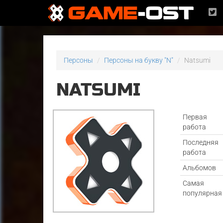
Персоны
Персоны на букву "N"
Natsumi
NATSUMI
Первая
работа
Последняя
работа
Альбомов
Самая
популярная