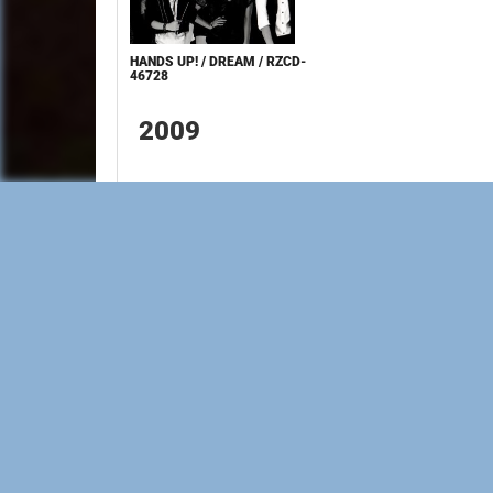
HANDS UP! / DREAM / RZCD-
46728
2009
STARGATE / KANAKO ITO /
STARGATE / KANAKO ITO 
GRE-009
GRE-009