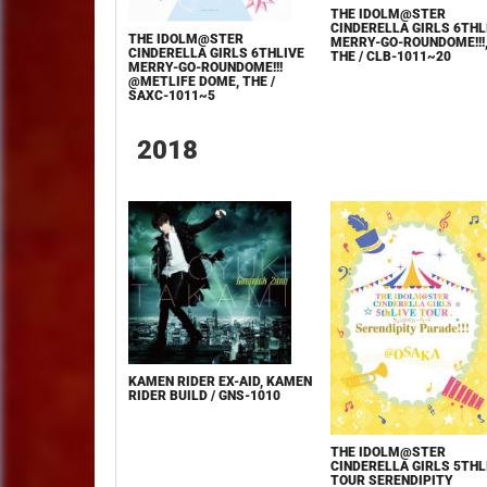
THE IDOLM@STER
CINDERELLA GIRLS 6THL
THE IDOLM@STER
MERRY-GO-ROUNDOME!!!
CINDERELLA GIRLS 6THLIVE
THE / CLB-1011~20
MERRY-GO-ROUNDOME!!!
@METLIFE DOME, THE /
SAXC-1011~5
2018
KAMEN RIDER EX-AID, KAMEN
RIDER BUILD / GNS-1010
THE IDOLM@STER
CINDERELLA GIRLS 5THL
TOUR SERENDIPITY