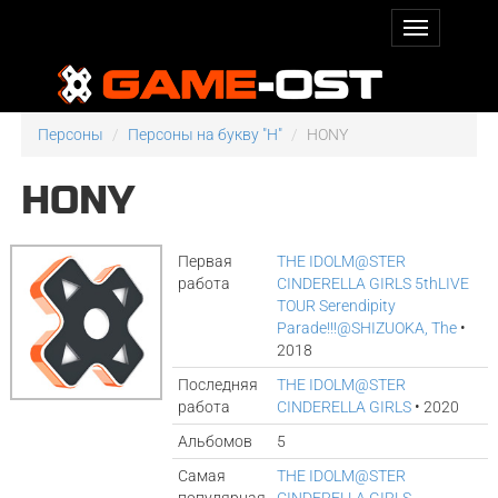
Персоны
Персоны на букву "H"
HONY
HONY
Первая
THE IDOLM@STER
работа
CINDERELLA GIRLS 5thLIVE
TOUR Serendipity
Parade!!!@SHIZUOKA, The
•
2018
Последняя
THE IDOLM@STER
работа
CINDERELLA GIRLS
• 2020
Альбомов
5
Самая
THE IDOLM@STER