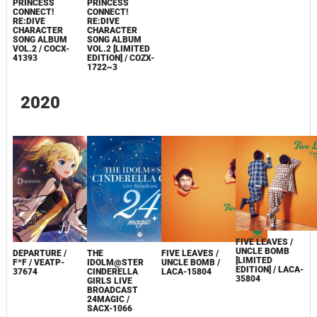
PRINCESS
PRINCESS
CONNECT!
CONNECT!
RE:DIVE
RE:DIVE
CHARACTER
CHARACTER
SONG ALBUM
SONG ALBUM
VOL.2 / COCX-
VOL.2 [LIMITED
41393
EDITION] / COZX-
1722~3
2020
FIVE LEAVES /
UNCLE BOMB
DEPARTURE /
THE
FIVE LEAVES /
[LIMITED
F*F / VEATP-
IDOLM@STER
UNCLE BOMB /
EDITION] / LACA-
37674
CINDERELLA
LACA-15804
35804
GIRLS LIVE
BROADCAST
24MAGIC /
SACX-1066