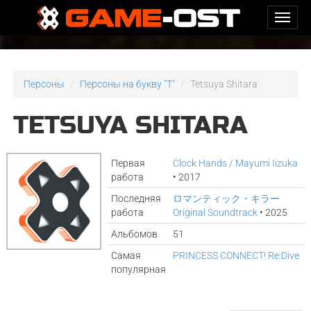
Персоны
Персоны на букву "T"
Tetsuya Shitara
TETSUYA SHITARA
Первая
Clock Hands / Mayumi Iizuka
работа
• 2017
Последняя
ロマンティック・キラー
работа
Original Soundtrack
• 2025
Альбомов
51
Самая
PRINCESS CONNECT! Re:Dive
популярная