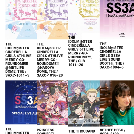
THE
IDOLM@STER
THE
THE
THE
CINDERELLA
IDOLM@STER
IDOLM@STER
IDOLM@STER
GIRLS 6THLIVE
CINDERELLA
CINDERELLA
CINDERELLA
MERRY-GO-
GIRLS SS3A
GIRLS 6THLIVE
GIRLS 6THLIVE
ROUNDOME!!!,
LIVE SOUND
MERRY-GO-
MERRY-GO-
THE / CLB-
BOOTH♪, THE /
ROUNDOME!!!
ROUNDOME!!!
1011~20
SAXC-1004~6
@METLIFE
@NAGOYA
DOME, THE /
DOME, THE /
SAXC-1011~5
SAXC-1016~20
THE
PRINCESS
ЛЕТНЕЕ НЕБО /
THE THOUSAND
IDOLM@STER