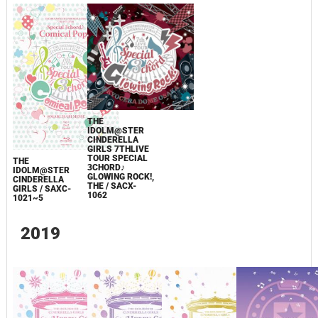
THE
IDOLM@STER
CINDERELLA
GIRLS 7THLIVE
TOUR SPECIAL
THE
3CHORD♪
IDOLM@STER
GLOWING ROCK!,
CINDERELLA
THE / SACX-
GIRLS / SAXC-
1062
1021~5
2019