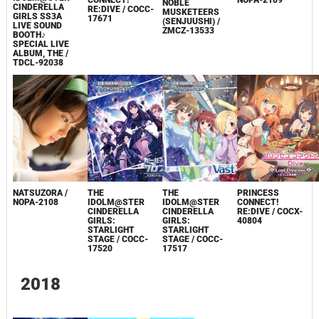
CONNECT!
NOPA-2109
NOBLE
CINDERELLA
RE:DIVE / COCC-
MUSKETEERS
GIRLS SS3A
17671
(SENJUUSHI) /
LIVE SOUND
ZMCZ-13533
BOOTH♪
SPECIAL LIVE
ALBUM, THE /
TDCL-92038
NATSUZORA /
THE
THE
PRINCESS
NOPA-2108
IDOLM@STER
IDOLM@STER
CONNECT!
CINDERELLA
CINDERELLA
RE:DIVE / COCX-
GIRLS:
GIRLS:
40804
STARLIGHT
STARLIGHT
STAGE / COCC-
STAGE / COCC-
17520
17517
2018