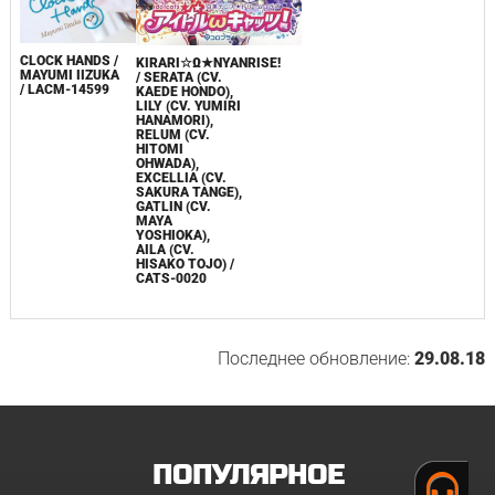
CLOCK HANDS /
KIRARI☆Ω★NYANRISE!
MAYUMI IIZUKA
/ SERATA (CV.
/ LACM-14599
KAEDE HONDO),
LILY (CV. YUMIRI
HANAMORI),
RELUM (CV.
HITOMI
OHWADA),
EXCELLIA (CV.
SAKURA TANGE),
GATLIN (CV.
MAYA
YOSHIOKA),
AILA (CV.
HISAKO TOJO) /
CATS-0020
Последнее обновление:
29.08.18
ПОПУЛЯРНОЕ