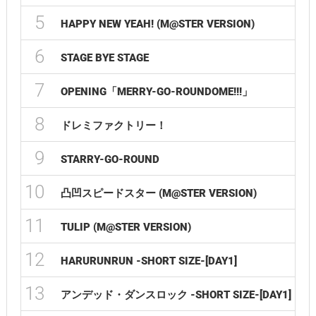
5
HAPPY NEW YEAH! (M@STER VERSION)
6
STAGE BYE STAGE
7
OPENING「MERRY-GO-ROUNDOME!!!」
8
ドレミファクトリー！
9
STARRY-GO-ROUND
10
凸凹スピードスター (M@STER VERSION)
11
TULIP (M@STER VERSION)
12
HARURUNRUN -SHORT SIZE-[DAY1]
13
アンデッド・ダンスロック -SHORT SIZE-[DAY1]