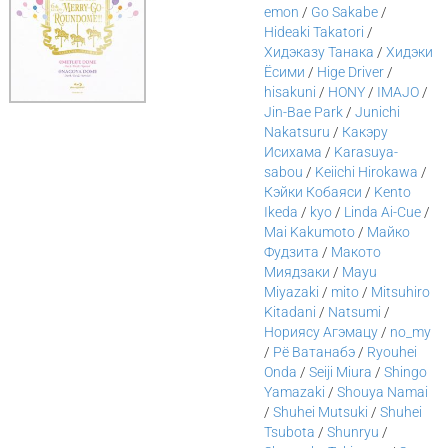
emon
/
Go Sakabe
/
Hideaki Takatori
/
Хидэказу Танака
/
Хидэки
Ёсими
/
Hige Driver
/
hisakuni
/
HONY
/
IMAJO
/
Jin-Bae Park
/
Junichi
Nakatsuru
/
Какэру
Исихама
/
Karasuya-
sabou
/
Keiichi Hirokawa
/
Кэйки Кобаяси
/
Kento
Ikeda
/
kyo
/
Linda Ai-Cue
/
Mai Kakumoto
/
Майко
Фудзита
/
Макото
Миядзаки
/
Mayu
Miyazaki
/
mito
/
Mitsuhiro
Kitadani
/
Natsumi
/
Нориясу Агэмацу
/
no_my
/
Рё Ватанабэ
/
Ryouhei
Onda
/
Seiji Miura
/
Shingo
Yamazaki
/
Shouya Namai
/
Shuhei Mutsuki
/
Shuhei
Tsubota
/
Shunryu
/