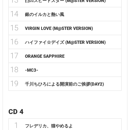
13
凸凹スピードスター (M@STER VERSION)
14
銀のイルカと熱い風
15
VIRGIN LOVE (M@STER VERSION)
16
ハイファイ☆デイズ (M@STER VERSION)
17
ORANGE SAPPHIRE
18
-MC3-
19
千川ちひろによる開演前のご挨拶(DAY2)
CD 4
1
フレデリカ、猫やめるよ