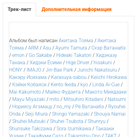
Трек-лист
Дополнительная информация
Альбом был написан
Акитака Тояма
/
Акитака
Тояма
/
ARM
/
Asu
/
Ayumi Tamura
/
Cхэр Ватанабэ
/
emon
/
Go Sakabe
/
Hideaki Takatori
/
Хидэказу
Танака
/
Хидэки Ёсими
/
Hige Driver
/
hisakuni
/
HONY
/
IMAJO
/
Jin-Bae Park
/
Junichi Nakatsuru
/
Какэру Исихама
/
Karasuya-sabou
/
Keiichi Hirokawa
/
Кэйки Кобаяси
/
Kento Ikeda
/
kyo
/
Linda Ai-Cue
/
Mai Kakumoto
/
Майко Фудзита
/
Макото Миядзаки
/
Mayu Miyazaki
/
mito
/
Mitsuhiro Kitadani
/
Natsumi
/
Нориясу Агэмацу
/
no_my
/
Рё Ватанабэ
/
Ryouhei
Onda
/
Seiji Miura
/
Shingo Yamazaki
/
Shouya Namai
/
Shuhei Mutsuki
/
Shuhei Tsubota
/
Shunryu
/
Shunsuke Takizawa
/
Sora Izumikawa
/
Такааки
Уцуми
/
Такафуми Сато
/
Takamitsu Ono
/
TAKT
/