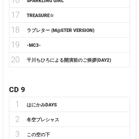
16
SPARKLING GIRL
17
TREASURE☆
18
ラブレター (M@STER VERSION)
19
-MC3-
20
千川ちひろによる開演前のご挨拶(DAY2)
CD 9
1
はにかみDAYS
2
冬空プレシャス
3
この空の下