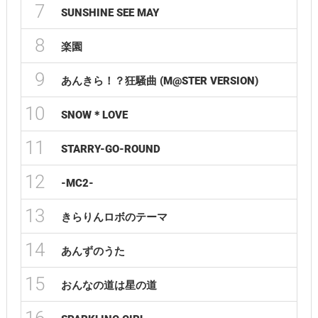
7
SUNSHINE SEE MAY
8
楽園
9
あんきら！？狂騒曲 (M@STER VERSION)
10
SNOW＊LOVE
11
STARRY-GO-ROUND
12
-MC2-
13
きらりんロボのテーマ
14
あんずのうた
15
おんなの道は星の道