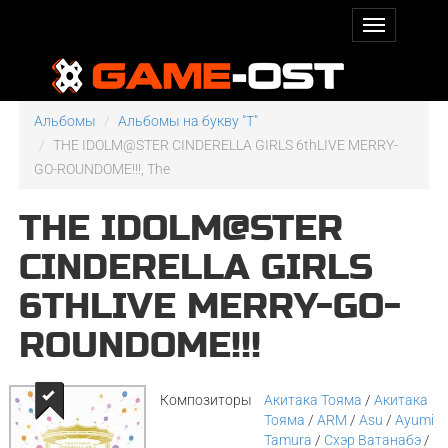
Альбомы
Альбомы на букву "T"
THE IDOLM@STER CINDERELLA GIRLS 6thLIVE MERRY-
GO-ROUNDOME!!!, The
THE IDOLM@STER
CINDERELLA GIRLS
6THLIVE MERRY-GO-
ROUNDOME!!!
Композиторы
Акитака Тояма
/
Акитака
Тояма
/
ARM
/
Asu
/
Ayumi
Tamura
/
Cхэр Ватанабэ
/