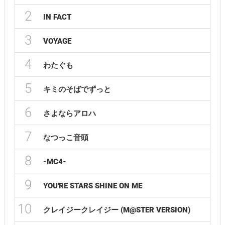
2
IN FACT
3
VOYAGE
4
わたぐも
5
キミのそばでずっと
6
さよならアロハ
7
なつっこ音頭
8
-MC4-
9
YOU'RE STARS SHINE ON ME
10
クレイジークレイジー (M@STER VERSION)