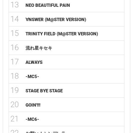
13
NEO BEAUTIFUL PAIN
14
∀NSWER (M@STER VERSION)
15
TRINITY FIELD (M@STER VERSION)
16
流れ星キセキ
17
ALWAYS
18
-MC5-
19
STAGE BYE STAGE
20
GOIN'!!!
21
-MC6-