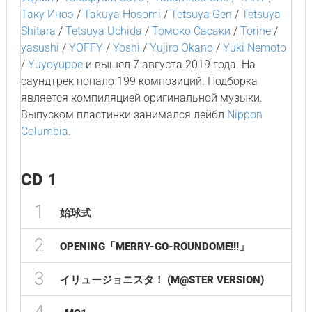
Таку Иноэ
/
Takuya Hosomi
/
Tetsuya Gen
/
Tetsuya
Shitara
/
Tetsuya Uchida
/
Томоко Сасаки
/
Torine
/
yasushi
/
YOFFY
/
Yoshi
/
Yujiro Okano
/
Yuki Nemoto
/
Yuyoyuppe
и вышел 7 августа 2019 года. На
саундтрек попало 199 композиций. Подборка
является компиляцией оригинальной музыки.
Выпуском пластинки занимался лейбл
Nippon
Columbia
.
CD 1
1
始球式
2
OPENING「MERRY-GO-ROUNDOME!!!」
3
イリュージョニスタ！ (M@STER VERSION)