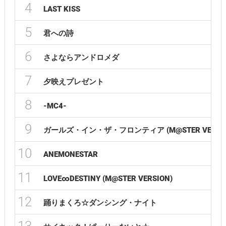
4
LAST KISS
5
君への詩
6
さよならアンドロメダ
7
夕映えプレゼント
8
-MC4-
9
ガールズ・イン・ザ・フロンティア (M@STER VERSIO
10
ANEMONESTAR
11
LOVE∞DESTINY (M@STER VERSION)
12
踊りまくろ☆ダンシング・ナイト