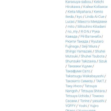
Karasuya-sabou
/
Keiichi
Hirokawa
/
Кэйки Кобаяси
/
Keita Miyahara
/
Kento
Ikeda
/
kyo
/
Linda Ai-Cue
/
Lucas
/
Макото Миядзаки
/
mito
/
Mitsuhiro Kitadani
/
no_my
/
R·O·N
/
Рука
Кавада
/
Рё Ватанабэ
/
Рюити Такада
/
Ryutaro
Fujinaga
/
Seiji Miura
/
Shingo Yamazaki
/
Shuhei
Mutsuki
/
Shuhei Tsubota
/
Shunsuke Takizawa
/
Sizuk
/
Такааки Уцуми
/
Такафуми Сато
/
Takatsugu Wakabayashi
/
Такэхито Симизу
/
TAKT
/
Таку Иноэ
/
Tatsuya
Nangoh
/
Tetsuya Shitara
/
Tetsuya Uchida
/
Томоко
Сасаки
/
Torine
/
yasushi
/
YOFFY
/
Yoshi
/
Yujiro
Okano
/
Yuyoyuppe