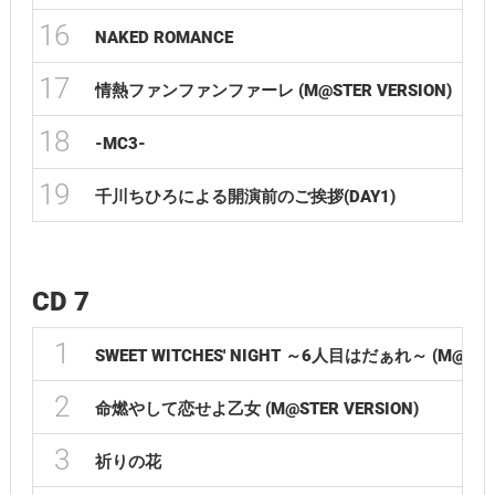
16
NAKED ROMANCE
17
情熱ファンファンファーレ (M@STER VERSION)
18
-MC3-
19
千川ちひろによる開演前のご挨拶(DAY1)
CD 7
1
SWEET WITCHES' NIGHT ～6人目はだぁれ～ (M@STER
2
命燃やして恋せよ乙女 (M@STER VERSION)
3
祈りの花