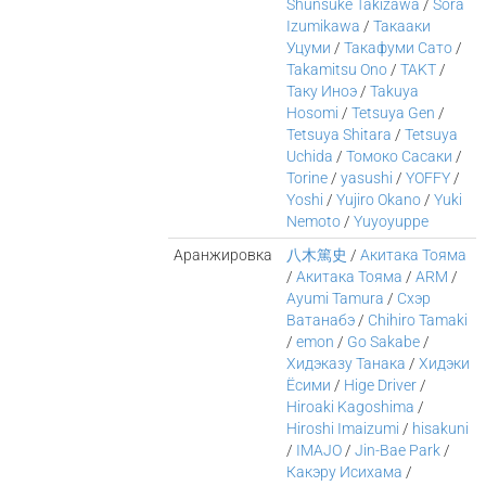
Shunsuke Takizawa
/
Sora
Izumikawa
/
Такааки
Уцуми
/
Такафуми Сато
/
Takamitsu Ono
/
TAKT
/
Таку Иноэ
/
Takuya
Hosomi
/
Tetsuya Gen
/
Tetsuya Shitara
/
Tetsuya
Uchida
/
Томоко Сасаки
/
Torine
/
yasushi
/
YOFFY
/
Yoshi
/
Yujiro Okano
/
Yuki
Nemoto
/
Yuyoyuppe
Аранжировка
八木篤史
/
Акитака Тояма
/
Акитака Тояма
/
ARM
/
Ayumi Tamura
/
Cхэр
Ватанабэ
/
Chihiro Tamaki
/
emon
/
Go Sakabe
/
Хидэказу Танака
/
Хидэки
Ёсими
/
Hige Driver
/
Hiroaki Kagoshima
/
Hiroshi Imaizumi
/
hisakuni
/
IMAJO
/
Jin-Bae Park
/
Какэру Исихама
/