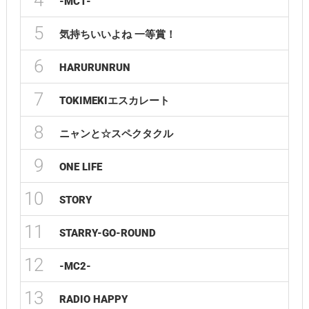
4
-MC1-
5
気持ちいいよね 一等賞！
6
HARURUNRUN
7
TOKIMEKIエスカレート
8
ニャンと☆スペクタクル
9
ONE LIFE
10
STORY
11
STARRY-GO-ROUND
12
-MC2-
13
RADIO HAPPY