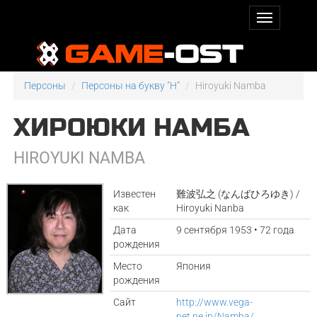
Персоны
Персоны на букву "H"
Hiroyuki Namba
ХИРОЮКИ НАМБА
HIROYUKI NAMBA
Известен
難波弘之 (なんばひろゆき) /
как
Hiroyuki Nanba
Дата
9 сентября 1953 • 72 года
рождения
Место
Япония
рождения
Сайт
http://www.vega-
net.ne.jp/Namba/