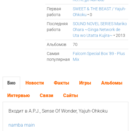
Первая
SWEET & THE BEAST / Yajuh-
работа
Ohkoku
• 0
Последняя
SOUND NOVEL SERIES Mariko
работа
Ohara ~Ginga Network de
Uta wo Utatta Kujira~
• 2013
Альбомов
70
Самая
Falcom Special Box '89 - Plus
популярная
Mix
Био
Новости
Факты
Игры
Альбомы
Интервью
Связи
Сайты
Входит в A.P.J., Sense Of Wonder, Yajuh-Ohkoku
namba main